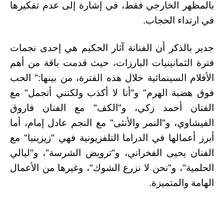
بالمظهر الخارجي فقط، في إشارة إلى عدم تفكيرها
في ارتداء الحجاب.
جدير بالذكر أن الفنانة آثار الحكيم هي إحدى نجمات
فترة الثمانينيات البارزات، حيث قدمت باقة من أهم
الأفلام السينمائية خلال هذه الفترة، من بينها:" الحب
فوق هضبة الهرم" و"أنا لا أكذب ولكنني أتجمل" مع
الفنان أحمد زكي، و"الكف" مع الفنان فاروق
الفيشاوي، و"النمر والأنثى" مع النجم عادل إمام، أما
أبرز أعمالها في الدراما التلفزيونية فهي "زيزينيا" مع
الفنان يحيى الفخراني، و"ترويض الشرسة"، و"ليالي
الحلمية"، و"نحن لا نزرع الشوك"، وغيرها من الأعمال
الهامة والمتميزة.