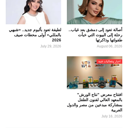
أصالة تعود إلى دمشق بعد غياب..
لطيفة تعود بألبوم جديد.. «شبهي
رحلة إلى البيوت التي خبأت
بالمللي» أولى محطات صيف
طفولتها وذاكرتها
2026
July 29, 2026
August 06, 2026
اخبار وفعاليات فنية
افتتاح معرض "نتاج الورش"
بالمعهد العالي لفنون الطفل
بمشاركة مبدعين من مصر والدول
العربية
July 16, 2026