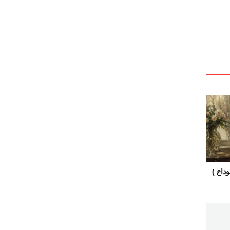
داع )