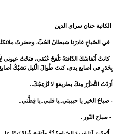
الكاتبة حنان سراي الدين
في الصّباحِ غادرَنا شيطانُ الحُبِّ، وحضَرتْ ملائكتُه
كانتْ أَنْفاسُكَ الدّافئةُ تَلْفحُ عُنُقي، فتَحْتُ عيوني ل
بٍخَدَرٍ في أصابع يدي، كنتَ طُوالَ الّليل تَشبُكُ أصابعَ ك
أَرَدْتُ التَّحرُّرَ مِنكَ بطريقةٍ لا تُزْعِجُكَ..
- صباحُ الخير يا حبيبتي..يا قلبي..يا قِطَّتي..
- صباح النّور .
- أََتُعِدّينَ لَنا قهوةَ الصّباحِ؟ ثُمَّ طَبَعْتَ قُبلةً نَدِيّةً عل