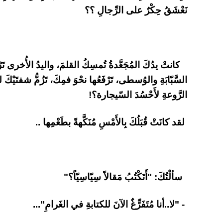
نَعْشَقُ حِكْرٌ على الرِّجالِ ؟؟
كانتْ يدُكَ المُجَعَّدةُ تُمسِكُ القلمَ، واليدُ الأُخرى 
السَّبّابَةِ والوُسطى، تَرْفَعُها نحْوَ فمِكَ، تَزُمُّ شفتَيْكَ 
الرَّوعةِ لأَحْسُدَ السّيجارة؟!
لقد كانَتْ قُبَلُكَ بِالأَمْسِ مُنَكَّهةً بطَعْمِها ..
سألْتُكَ: "أَتَكْتُبُ مَقالاً سِيّاسِيّاً؟"
- "لا..أنا مُتَفَرٍّغٌ الآنَ للكتابةِ في الغَرامِ"...