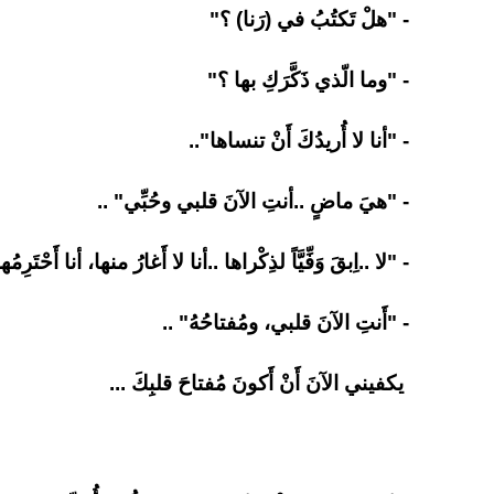
- "هلْ تَكتُبُ في (رَنا) ؟"
- "وما الّذي ذَكَّرَكِ بها ؟"
- "أنا لا أُريدُكَ أَنْ تنساها"..
- "هيَ ماضٍ ..أنتِ الآنَ قلبي وحُبِّي" ..
- "لا ..اِبقَ وَفِّيَّاً لذِكْراها ..أنا لا أَغارُ منها، أنا أَحْتَرِمُها
- "أَنتِ الآنَ قلبي، ومُفتاحُهُ" ..
يكفيني الآنَ أَنْ أَكونَ مُفتاحَ قلبِكَ ...