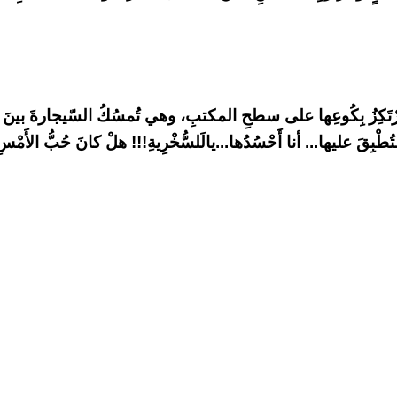
تَرْتَكِزُ بِكُوعِها على سطحِ المكتبِ، وهي تُمسُكُ السّيجارةَ بينَ
لتُطْبِقَ عليها... أنا أَحْسُدُها...يالَلسُّخْرِيةِ!!! هلْ كانَ حُبُّ الأَمْ