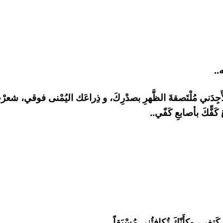
..
ِأَجِدَني مُلْتَصقةَ الظَّهرِ بصدْرِكَ، و ذِراعَك اليُمْنى فوقي، شعرْ
َفٍّكَ بأصابعِ كَفّي..
ى كَتِفي، وكأَنّكَ تُكافِئُني مُسْبَقاً..