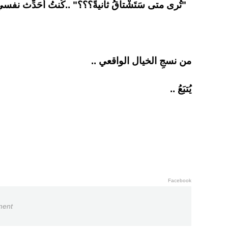
"تُرى متى سَتَشْتاقُ ثانيةً؟؟؟" ..كُنتُ أُحَدِّث نفسي
من نسجِ الخيال الواقعي ..
يُتبَعُ ..
Facebook
ment