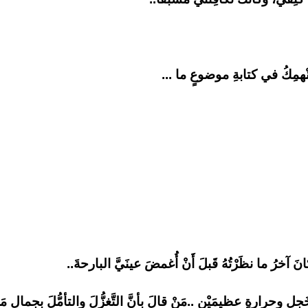
ْهمِكُ في كتابةِ موضوعٍ ما ...
 آخرُ ما نظَرْتُهُ قَبلَ أَنْ أُغمضَ عينَيَّ البارحةَ..
ِخَجلٍ وحرارةٍ عظيمَيْنِ ..مَنْ قالَ بأنَّ التَّغزُّلَ والتأمُّلَ بجمالِ مَ