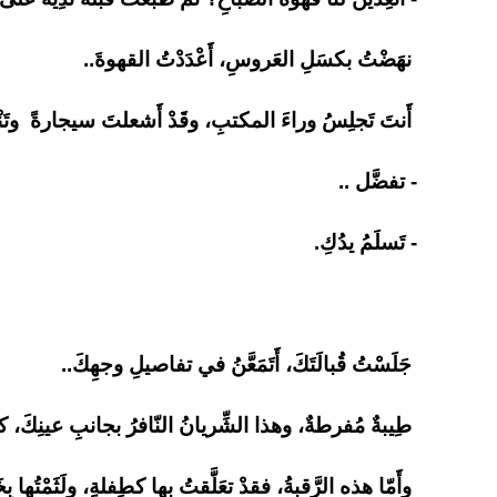
نهَضْتُ بكسَلِ العَروسِ، أَعْدَدْتُ القهوةَ..
أَنتَ تَجلِسُ وراءَ المكتبِ، وقَدْ أَشعلتَ سيجارةً وتَن
- تفضَّل ..
- تَسلَمُ يدُكِ.
جَلَسْتُ قُبالَتَكَ، أَتَمَعَّنُ في تفاصيلِ وجهِكَ..
طِيبةٌ مُفرطةٌ، وهذا الشِّريانُ النّافرُ بجانبِ عينِكَ، كانَ
وأَمّا هذه الرَّقبةُ، فقدْ تعَلَّقتُ بها كطِفلةٍ، ولَثَمْتُها ب