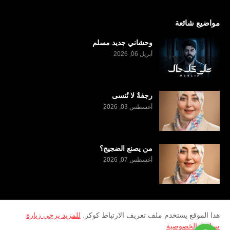
مواضيع شائعة
وحشاني جديد مسلم
أبريل 06, 2026
رجفةٌ لا تُنسى
أغسطس 03, 2026
من يصنع الضجيج؟
أغسطس 07, 2026
هذا الموقع يستخدم ملف تعريف الارتباط كوكز.
للمزيد يرجى زيارة
سياسة الخصوصية
2026
Copyright ©
منصة سرى الثقافية