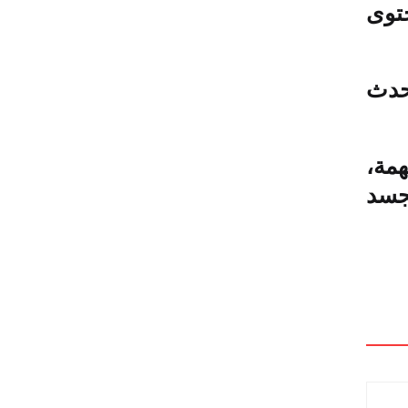
حتوى
أحدث
همة،
تجسد