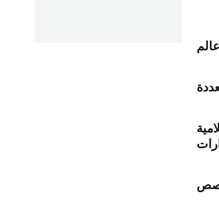
عالم
ددة
امية
رات
قصص