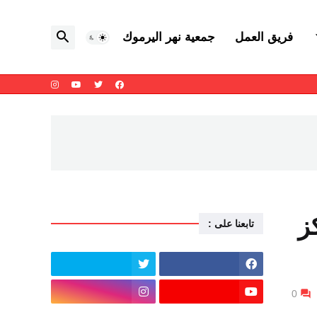
فريق العمل
جمعية نهر اليرموك
ز
تابعنا على :
0