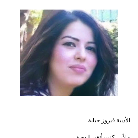
الأديبة فيروز حبابة
و لأني كنت أتقن الوصف