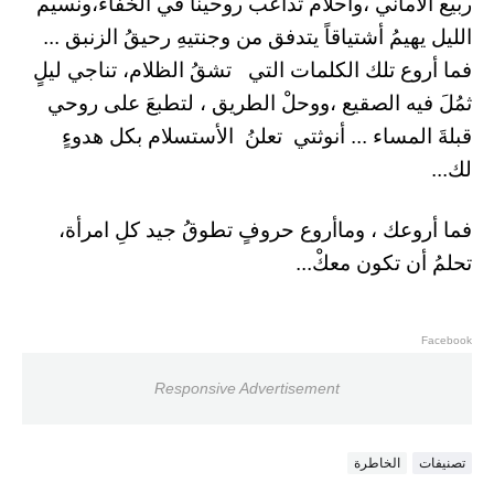
ربيع الأماني ،وأحلام تداعب روحينا في الخفاء،ونسيم
الليل يهيمُ أشتياقاً يتدفق من وجنتيهِ رحيقُ الزنبق ...
فما أروع تلك الكلمات التي تشقُ الظلام، تناجي ليلٍ
ثمُلَ فيه الصقيع ،ووحلْ الطريق ، لتطبعَ على روحي
قبلةَ المساء ... أنوثتي تعلنُ الأستسلام بكل هدوءٍ
لك...
فما أروعك ، وماأروع حروفٍ تطوقُ جيد كلِ امرأة،
تحلمُ أن تكون معكْ...
Facebook
Responsive Advertisement
تصنيفات
الخاطرة