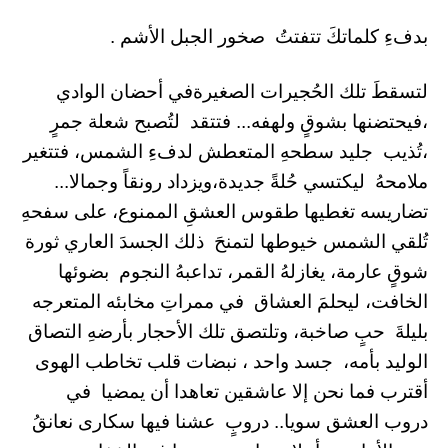
بدفءِ كلماتكَ تتفتتُ صخور الجبل الأشم .
لتسقطَ تلك الحُجيرات الصغيرةفي أحضان الوادي
،فيحتضنها بشوقٍ ولهفه... فتتقد لتُصبح شعلة جمرٍ
،تُذيب جليد سطحهِ المتعطش لدفءِ الشمس، فتتغير
ملامحهُ ليكتسي حُلةً جديدة،ويزداد رونقاً وجمالا...
تضاريسه تغطيها طقوس العشقِ الممنوع، على سفحهِ
تُلقي الشمس خيوطها لتمنحَ ذلك الجسدَ العاري ثورة
شوقٍ عارمة، يغازلهُ القمر، تداعبهُ النجوم بضوئها
الخافت، ليحلمَ العشاق في ممراتِ مخابئه المتعرجه
بليلةَ حبٍ صاخبة، وتلتصق تلك الأحجار بأرضهِ التصاق
الوليد بأمه، جسد واحد ، نبضات قلب تخاطب الهوى
أقترب فما نحن إلا عاشقين تعاهدا أن يمضيا في
دروب العشق سويا.. دروبٍ عشنا فيها سكارى نعانقُ