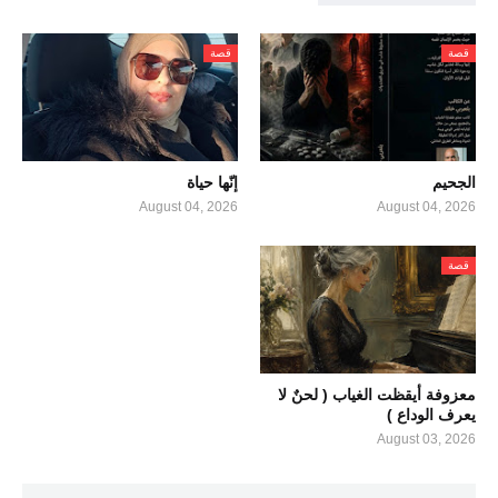
قصة
قصة
الجحيم
إنّها حياة
August 04, 2026
August 04, 2026
قصة
معزوفة أيقظت الغياب ( لحنٌ لا
يعرف الوداع )
August 03, 2026