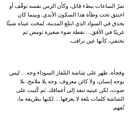
تمرّ الساعات ببطء قاتل، وكأن الزمن نفسه توقّف أو
اختنق تحت وطأة هذا السكون الأبدي. وبينما كان
يحدق في السواد الذي ابتلع المدينة، لمحَت عيناه شيئًا
غريبًا في الأفق… نقطة ضوء صغيرة تومض ثم
تختفي، كأنها عين تراقب.
وفجأة، ظهر على شاشة التلفاز السوداء وجه… ليس
بوجه إنسان، ولا كائن معروف. وجه بلا ملامح، بلا
صوت، لكن عينيه تنفذ إلى أعماقك. ثم كُتبت على
الشاشة كلمات بلغة لا يعرفها… لكنها بطريقة ما،
تُفهم.