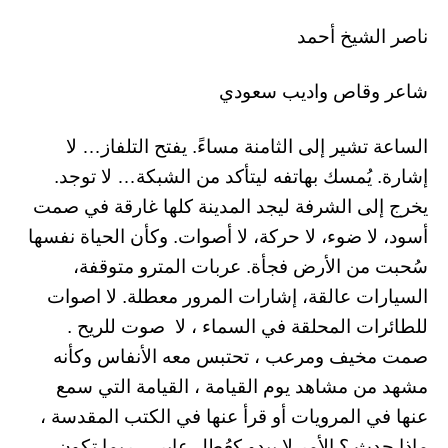
ناصر الشيخ أحمد
شاعر وقاص واديب سعودي
الساعة تشير إلى الثامنة مساءً. يفتح التلفاز… لا
إشارة. يُمسك بهاتفه ليتأكد من الشبكة… لا توجد.
يخرج إلى الشرفة ليجد المدينة كلها غارقة في صمت
أسود، لا ضوء، لا حركة، لا أصوات. وكأن الحياة نفسها
سُحبت من الأرض فجأة. عربات المترو متوقفة،
السيارات عالقة، إشارات المرور معطلة. لا اصوات
للطائرات المحلقة في السماء ، لا صوت للريح .
صمت مخيف ومرعب ، تحتبس معه الأنفاس وكأنه
مشهد من مشاهد يوم القيامة ، القيامة التي سمع
عنها في المرويات أو قرأ عنها في الكتب المقدسة ،
ماذا حدث ؟ الأمر لا يبدو كعُطل عابر… ربما تكون