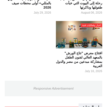
رحلة إلى البيوت التي خبأت
بالمللي» أولى محطات صيف
طفولتها وذاكرتها
2026
July 29, 2026
August 06, 2026
اخبار وفعاليات فنية
افتتاح معرض "نتاج الورش"
بالمعهد العالي لفنون الطفل
بمشاركة مبدعين من مصر والدول
العربية
July 16, 2026
Responsive Advertisement
إرسال تعليق