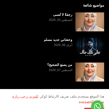
مواضيع شائعة
رجفةٌ لا تُنسى
أغسطس 03, 2026
وحشاني جديد مسلم
أبريل 06, 2026
من يصنع الضجيج؟
أغسطس 07, 2026
هذا الموقع يستخدم ملف تعريف الارتباط كوكز.
للمزيد يرجى زيارة
سياسة الخصوصية
2026
Copyright ©
منصة سرى الثقافية
تطوير وادارة
Al Kufairi Marketing