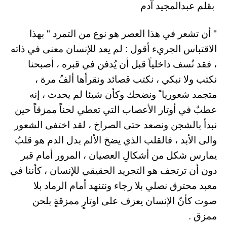
بقلم عبدالمجيد آدم
" أن تشعر في هذا العصر هو نوع من التمرد " بهذا
الاقتباس الجريء أقول : لم يعد للإنسان معنى في ذاته
، فقد نُسف داخلياً قبل أن يُدفن في قبره ، أصبحنا
نكتب ولا نبكي ، نكتب قصائد ونقرأها ألفُ مرة ،
متجمد شعوريا ً ونضحك وكأن شيئا لم يحدث ، إنه
عطبٌ في أوتار الأعصاب التي تعطي لحناً ممزقاً حين
نبدأ بالشجن ونصعد حتى الصراخ ، لقد اختفى الشعور
والى الأبد ، فالقلب الذي يضخ الألم بدل الدم هو قلبٌ
يمارس شكل من أشكالِ العصيان ، المرور أمام قبر
دون أن ترتجف هو التجريد الحقيقي للإنسان ، كأننا في
معبد محترق نصلي بلا رجاء ونتنهد أمام الرماد بلا
صوت كأنّ الإنسان يعزف على اوتارٍ ممزقةٍ بلحن
ممزق .