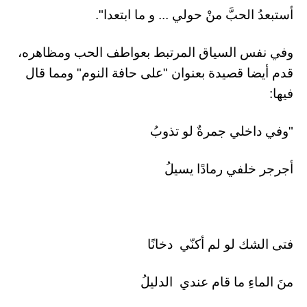
أستبعدُ الحبَّ منْ حولي ... و ما ابتعدا".
وفي نفس السياق المرتبط بعواطف الحب ومظاهره،
قدم أيضا قصيدة بعنوان "على حافة النوم" ومما قال
فيها:
"وفي داخلي جمرةٌ لو تذوبُ
أجرجر خلفي رمادًا يسيلُ
فتى الشك لو لم أكنّي دخانًا
منَ الماءِ ما قام عندي الدليلُ