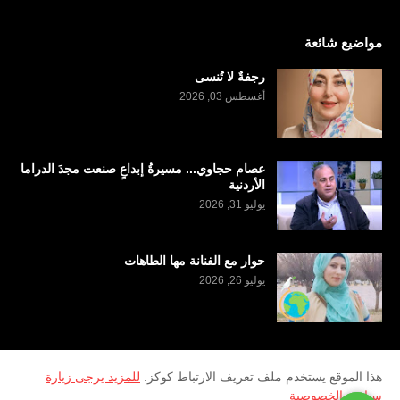
مواضيع شائعة
رجفةٌ لا تُنسى
أغسطس 03, 2026
عصام حجاوي... مسيرةُ إبداعٍ صنعت مجدَ الدراما
الأردنية
يوليو 31, 2026
حوار مع الفنانة مها الطاهات
يوليو 26, 2026
هذا الموقع يستخدم ملف تعريف الارتباط كوكز.
للمزيد يرجى زيارة
سياسة الخصوصية