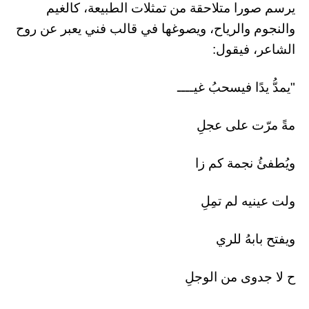
يرسم صورا متلاحقة من تمثلات الطبيعة، كالغيم
والنجوم والرياح، ويصوغها في قالب فني يعبر عن روح
الشاعر، فيقول:
"يمدُّ يدًا فيسحبُ غيــــ
مةً مرّت على عجلِ
ويُطفئُ نجمة كم زا
ولت عينيه لم تمِلِ
ويفتح بابهُ للري
ح لا جدوى من الوجلِ