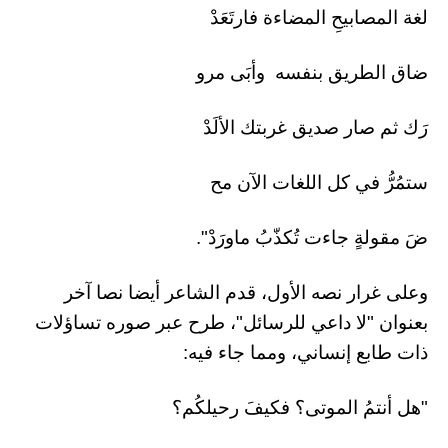
لغة المصابيحِ المضاءة فارتَعَدْ
ضاق الطريق بنفسه وأبَى مرو
رَك ثم صار صديق غربتك الألَدْ
ستمُرُّ في كل اللغات الآن مح
ضَ مقولةٍ جاءت تُكذّبُ ماورَدْ".
وعلى غرار نصه الأول، قدم الشاعر أيضا نصا آخر
بعنوان "لا داعي للرسائل"، طرح عبر صوره تساؤلات
ذات طابع إنساني، ومما جاء فيه:
"هل أنتمُ الموتى؟ فكيفَ رحيلكُم؟