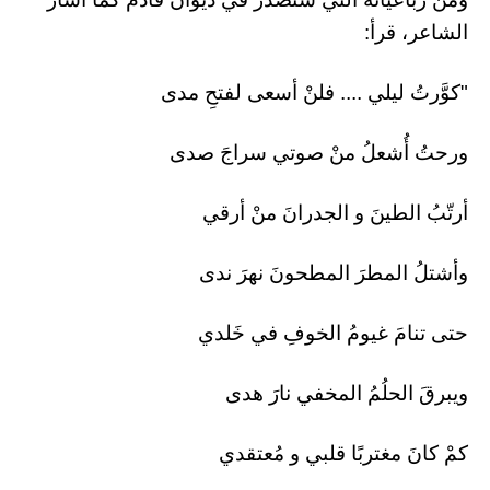
الشاعر، قرأ:
"كوَّرتُ ليلي .... فلنْ أسعى لفتحِ مدى
ورحتُ أُشعلُ منْ صوتي سراجَ صدى
أرتّبُ الطينَ و الجدرانَ منْ أرقي
وأشتلُ المطرَ المطحونَ نهرَ ندى
حتى تنامَ غيومُ الخوفِ في خَلدي
ويبرقَ الحلُمُ المخفي نارَ هدى
كمْ كانَ مغتربًا قلبي و مُعتقدي