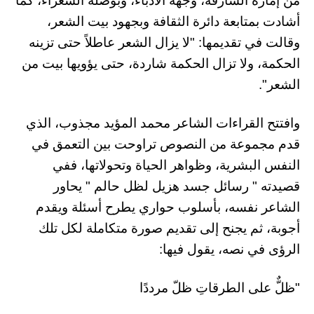
من إمارة الشارقة، وجهة الأدباء، وبوصلة الشعراء، كما
أشادت بمتابعة دائرة الثقافة وبجهود بيت الشعر،
وقالت في تقديمها: "لا يزال الشعر عاطلاً حتى تزينه
الحكمة، ولا تزال الحكمة شاردة، حتى يؤويها بيت من
الشعر".
وافتتح القراءات الشاعر محمد المؤيد مجذوب، الذي
قدم مجموعة من النصوص تراوحت بين التعمق في
النفس البشرية، وظواهر الحياة وتحولاتها، ففي
قصيدته " رسائل جسد هزيل لظل حالم " يحاور
الشاعر نفسه، بأسلوب حواري يطرح أسئلة ويقدم
أجوبة، ثم يجنح إلى تقديم صورة متكاملة لكل تلك
الرؤى في نصه، يقول فيها:
"ظلٌّ على الطرقاتِ ظلّ مرددًا