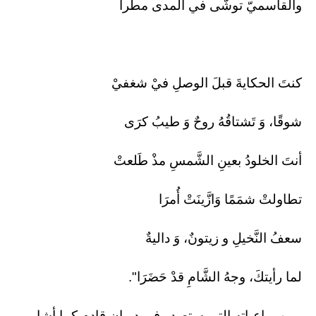
والقاسميّ توشّى في المدى مطرا
كنتَ الحكايةَ قبلَ الوصلِ فيْ شغفيْ
شوقًا، وَ تَشتاقُهُ روحٌ وَ طيبُ كرَى
أنتَ الخلودُ بعينِ الشَّمسِ مذْ طَلعتْ
تطاولتْ شمَمًا وَازَّينَتْ أُمرَا
سعفُ النَّخيلِ و زيتونٌ، وَ داليةٌ
لما رأيتكَ، وجهُ الشَّامِ قدْ حَضَرَا".
ومن رباعياته التي ستصدر في ديوان قادم كما أشار