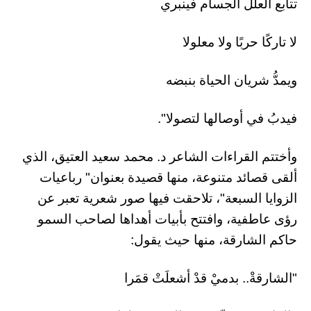
تتابع العللُ الجسام فينبري
لا تاركًا حربًا ولا معلولا
ويمدُّ شريان الحياة بنبضه
فيدبُ في أوصالها لتصولا".
وأختتم القراءات الشاعر د. محمد سعيد العتيق، الذي
ألقى قصائد متنوعة، منها قصيدة بعنوان" رباعيات
الزوايا السبعة"، تلاحقت فيها صور شعرية تعبر عن
رؤى عاطفية، وافتتح بأبيات أهداها لصاحب السمو
حاكم الشارقة، منها حيث يقول:
"الشارقةْ.. بدميْ قدْ أشعلَتْ قمَرا