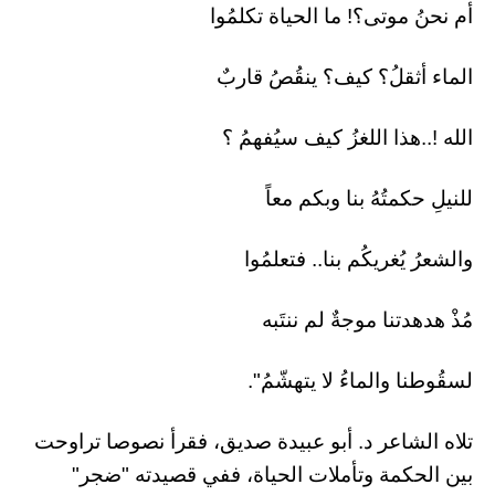
أم نحنُ موتى؟! ما الحياة تكلمُوا
الماء أثقلُ؟ كيف؟ ينقُصُ قاربٌ
الله !..هذا اللغزُ كيف سيُفهمُ ؟
للنيلِ حكمتُهُ بنا وبكم معاً
والشعرُ يُغريكُم بنا.. فتعلمُوا
مُذْ هدهدتنا موجةٌ لم ننتَبه
لسقُوطنا والماءُ لا يتهشّمُ".
تلاه الشاعر د. أبو عبيدة صديق، فقرأ نصوصا تراوحت
بين الحكمة وتأملات الحياة، ففي قصيدته "ضجر"