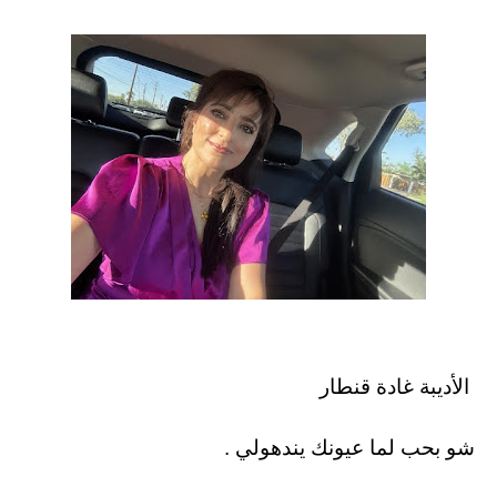
الأديبة غادة قنطار
شو بحب لما عيونك يندهولي .