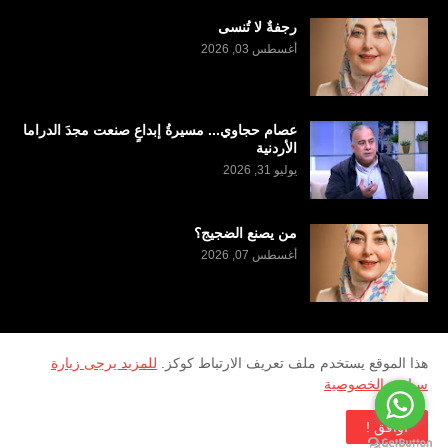
رجفةٌ لا تُنسى
أغسطس 03, 2026
عصام حجاوي... مسيرةُ إبداعٍ صنعت مجدَ الدراما
الأردنية
يوليو 31, 2026
من يصنع الضجيج؟
أغسطس 07, 2026
هذا الموقع يستخدم ملف تعريف الارتباط كوكز.
للمزيد يرجى زيارة
سياسة الخصوصية
2026
Copyright ©
منصة سرى الثقافية
تطوير وادارة
Al Kufairi Marketing
اوافق !
Paid by -
UTheme