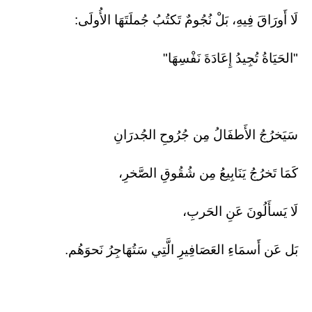
لَا أَورَاقَ فِيهِ، بَلْ نُجُومٌ تَكتُبُ جُملَتَهَا الأُولَى:
"الحَيَاةُ تُجِيدُ إِعَادَةَ نَفْسِهَا"
سَيَخرُجُ الأَطفَالُ مِن جُرُوحِ الجُدرَانِ
كَمَا تَخرُجُ يَنَابِيعُ مِن شُقُوقِ الصَّخرِ،
لَا يَسأَلُونَ عَنِ الحَربِ،
بَل عَن أَسمَاءِ العَصَافِيرِ الَّتِي سَتُهَاجِرُ نَحوَهُم.