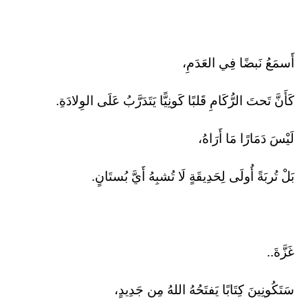
أَسمَعُ نَبضًا فِي العَدَمِ،
كَأَنَّ تَحتَ الرُّكَامِ قَلبًا كَونِيًّا يَتَدَرَّبُ عَلَى الوِلادَةِ.
لَيْسَ دَمَارًا مَا أَرَاهُ،
بَلْ تُربَةً أُولَى لِحَدِيقَةٍ لَا تُشبِهُ أَيَّ بُستَانٍ.
غَزَّةَ..
سَتَكُونِينَ كِتَابًا يَفتَحُهُ اللهُ مِن جَدِيدٍ،