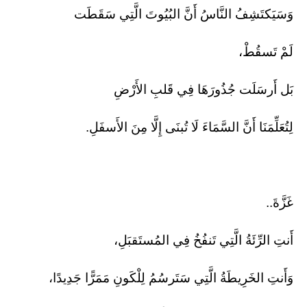
وَسَيَكتَشِفُ النَّاسُ أَنَّ البُيُوتَ الَّتِي سَقَطَت
لَمْ تَسقُطْ،
بَل أَرسَلَت جُذُورَهَا فِي قَلبِ الأَرْضِ
لِتُعَلِّمَنَا أَنَّ السَّمَاءَ لَا تُبنَى إِلَّا مِنَ الأَسفَلِ.
غَزَّةَ..
أَنتِ الرِّئَةُ الَّتِي تَنفُخُ فِي المُستَقبَلِ،
وَأَنتِ الخَرِيطَةُ الَّتِي سَتَرسُمُ لِلْكَونِ مَمَرًّا جَدِيدًا،