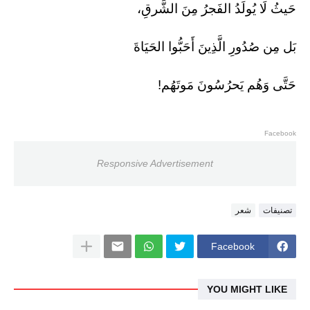
حَيثُ لَا يُولَدُ الفَجرُ مِنَ الشَّرقِ،
بَل مِن صُدُورِ الَّذِينَ أَحَبُّوا الحَيَاةَ
حَتَّى وَهُم يَحرُسُونَ مَوتَهُم!
Facebook
Responsive Advertisement
تصنيفات
شعر
Facebook
YOU MIGHT LIKE