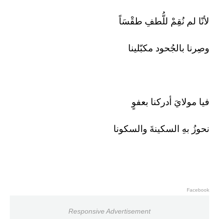
لأنّا لم نُقِمْ للُّطفِ طقْسَاً
وصِرنا بالجُحود مكبّلينا
فيا مولايَ أدركنا بعفوٍ
نحوزُ بهِ السكينةَ والسكونا
Facebook
Responsive Advertisement