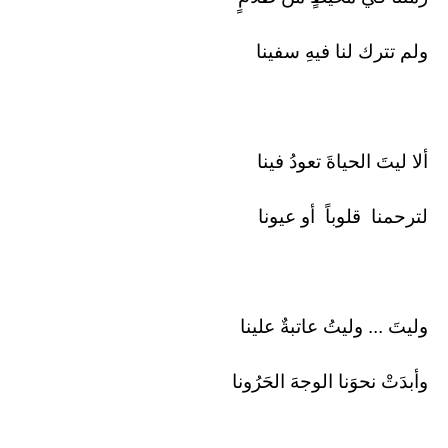
ولم تترك لنا فيهِ سفينا
ألا ليتَ الحياةَ تعودُ فينا
لترحمنا قلوباً أو عيونا
وليتَ ... وليتُ عاتبةٌ علينا
وأبدَتْ نحوَنا الوجهَ الحَرُونا