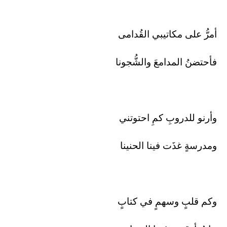
أمرُّ على مكاتيبي القُدامى
فأحتضنُ المدامعَ والشُّجونا
وأرنو للدروبِ كمِ احتوتني
ومدرسةٍ غذَت فينا الحنينا
وكم قلبٍ وسهمٍ في كتابٍ