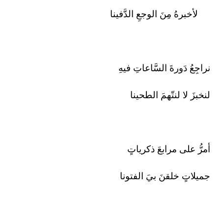
لأخبرهُ مِنَ الوجعِ الدَّفينا
نراجِعُ دَورةَ السَّاعاتِ فيهِ
لنخبزَ لا لنتّهمَ الطحينا
أمرُّ على مرابعَ ذكرياتٍ
جميلاتٍ خلقنَ بيَ الفتونا