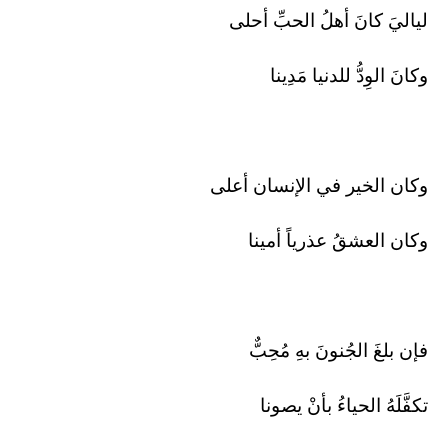
لياليَ كانَ أهلُ الحبِّ أحلى
وكانَ الوِدُّ للدنيا مَدِينا
وكان الخير في الإنسان أعلى
وكان العشقُ عذرياً أمينا
فإن بلغَ الجُنونَ بهِ مُحِبٌّ
تكفَّلَهُ الحياءُ بأنْ يصونا