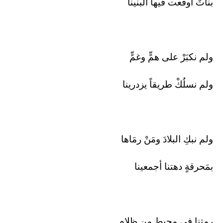
بناتٌ أوقعت فيها البنينا
ولم نكبَرْ على همٍّ وغمٍّ
ولم نسلُكْ طريقاً يزدرينا
ولم نبكِ البلادَ ومَنْ رمَاها
بمَحرقةٍ دهتنا أجمعينا
رمتنا في محيطٍ من ظلامٍ