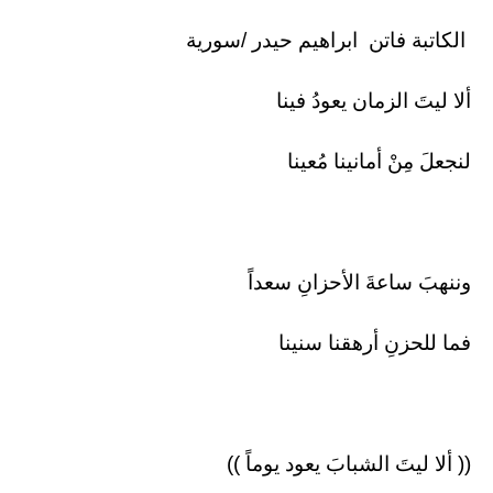
الكاتبة فاتن ابراهيم حيدر /سورية
ألا ليتَ الزمان يعودُ فينا
لنجعلَ مِنْ أمانينا مُعينا
وننهبَ ساعةَ الأحزانِ سعداً
فما للحزنِ أرهقنا سنينا
(( ألا ليتَ الشبابَ يعود يوماً ))