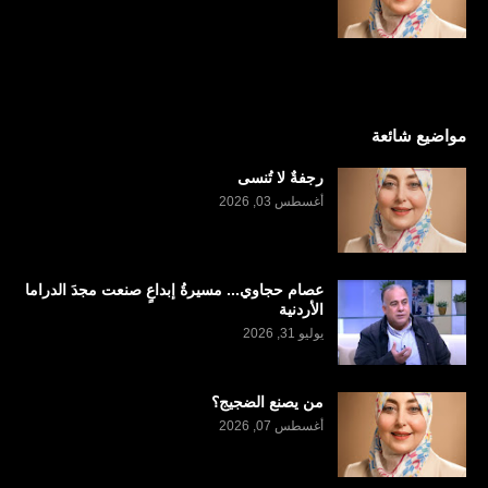
مواضيع شائعة
رجفةٌ لا تُنسى
أغسطس 03, 2026
عصام حجاوي... مسيرةُ إبداعٍ صنعت مجدَ الدراما
الأردنية
يوليو 31, 2026
من يصنع الضجيج؟
أغسطس 07, 2026