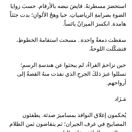
​استحضرَ مسطرتهُ. قايضَ نبضه بالأرقام. حسبَ زوايا
الضوءِ بصرامةِ الرياضياتِ. خبا وهجُ الألوانِ؛ بدت جثثاً
هامدة. انكسرَ الميزانُ يائساً.
​سقطت دمعةٌ واحدة.. مسحت استقامةَ الخطوطِ،
فتشكّلت اللوحةُ.
​حين تزاحمَ القراءُ، لم يبحثوا عن هندسةِ الرسمِ؛
تسللوا عبرَ ذلكَ الجرحِ الذي نفذت منهُ القصةُ إلى
أرواحهم.
مَـزَاد
​يُحكمون إغلاق النوافذ بمساميرَ صدئة. يطفئون
المصابيح في غرف الجيران؛ ثم يتقاضون ثمن الظلام