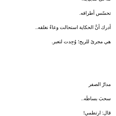
تحسّس أطرافه.
أدرك أنَّ الحكاية استحالت وعاءً نغلقه..
هي مجرىً للريح؛ وُجِدت لتعبر.
مدارُ الصفر
​سحبَ بساطَه..
قال: ارتطمي!