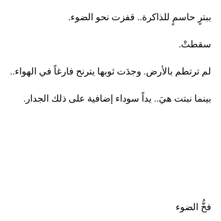
​ببترٍ حاسمٍ للذاكرة.. قفزت نحو الضوء.
​سقطتْ.
​لم ترتطم بالأرض. وجدَت ثوبها يترنح فارغاً في الهواء..
​بينما نبتت هيَ.. يداً سوداء إضافية على ذلك الجدار.
فخُّ الضوء