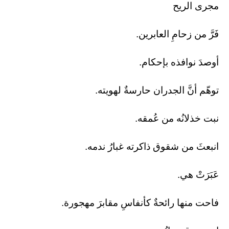
مجرى الريح
​فَرَّ من زحامِ العابرين.
أوصدَ نوافذه بإحكام.
توهّم أنَّ الجدران حارسةٌ لهويته.
نبت خذلانُه من عُمقه.
انبعثَ من شقوق ذاكرته غبارُ ندمه.
​عَبَرَتْ هي.
فاحت منها رائحةٌ كأنفاسِ مقابرَ مهجورة.