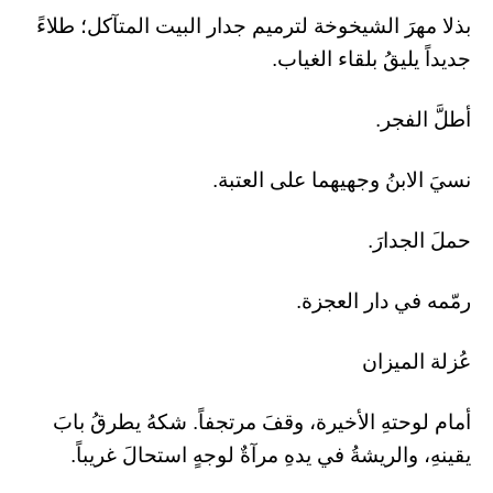
​بذلا مهرَ الشيخوخة لترميم جدار البيت المتآكل؛ طلاءً
جديداً يليقُ بلقاء الغياب.
أطلَّ الفجر.
نسيَ الابنُ وجهيهما على العتبة.
حملَ الجدارَ.
رمّمه في دار العجزة.
عُزلة الميزان
​أمام لوحتهِ الأخيرة، وقفَ مرتجفاً. شكهُ يطرقُ بابَ
يقينهِ، والريشةُ في يدهِ مرآةٌ لوجهٍ استحالَ غريباً.