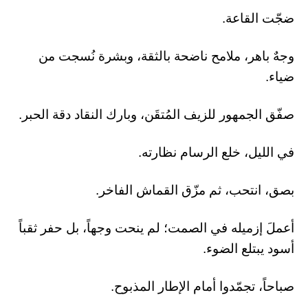
​ضجّت القاعة.
وجهٌ باهر، ملامح ناضحة بالثقة، وبشرة نُسجت من
ضياء.
صفّق الجمهور للزيف المُتقَن، وبارك النقاد دقة الحبر.
في الليل، خلع الرسام نظارته.
بصق، انتحب، ثم مزّق القماش الفاخر.
أعملَ إزميله في الصمت؛ لم ينحت وجهاً، بل حفر ثقباً
أسود يبتلع الضوء.
صباحاً، تجمّدوا أمام الإطار المذبوح.