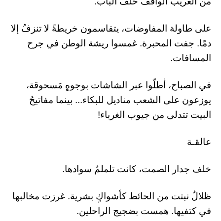
من الغريب الواقف خلف الباب.
​على طاولة المفاوضات، يتقاسمون خريطةً لا تنزفُ إلا
دمًا. جفت المحبرة. غمسوا ريشة الوطن في جرح
المسافات.
​في الصباح، أطلّوا عبر الشاشات بوجوهٍ مَسحوقة،
يوزعون على الشعب مناديل للبكاء... بينما مفاتيحُ
البيت تتدلى من جيوب الغرباء!
عالقـة
​خلف جدار الصمت، كانت تلملمُ سوادها.
​ظلالٌ نبتت من الحائط كأشواكٍ بشرية. غرزت مخالبها
في كتفيها. همست بضجيج الراحلين.