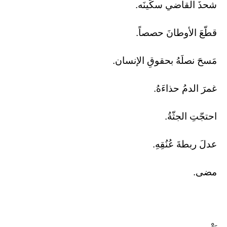
​شحذَ القاضي سكّينَه.
قطّعَ الأوطانَ حصصاً.
مَسحَ نصلَهُ بحقوقِ الإنسان.
غمرَ الدمُ حذاءَهُ.
احتجّتِ الجثّةُ.
عدلَ ربطةَ عُنُقِهِ.
مضى.