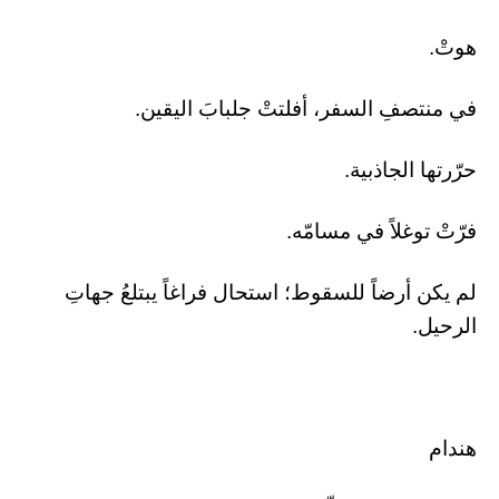
هوتْ.
​في منتصفِ السفر، أفلتتْ جلبابَ اليقين.
حرّرتها الجاذبية.
​فرّتْ توغلاً في مسامّه.
لم يكن أرضاً للسقوط؛ استحال فراغاً يبتلعُ جهاتِ
الرحيل.
هندام