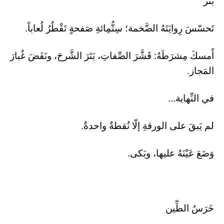
بَتْر
​تَحسّسَ رِوايَتَهُ الضَّخمة؛ سِتُّمِائةِ صَفحةٍ تَقْطُرُ لُعاباً.
أَمسكَ مِشرَطَهُ: قَشَّرَ الصِّفاتِ، بَتَرَ الشَّرحَ، ونَفَضَ غُبارَ
المَجاز.
في النِّهاية...
لم يَبقَ على الورقةِ إلّا نُقطةٌ واحدةٌ.
وَضَعَ عَيْنَهُ عليها، وبَكى.
خَرَسُ الطِّين