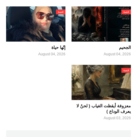
قصة
قصة
الجحيم
إنّها حياة
August 04, 2026
August 04, 2026
قصة
معزوفة أيقظت الغياب ( لحنٌ لا
يعرف الوداع )
August 03, 2026