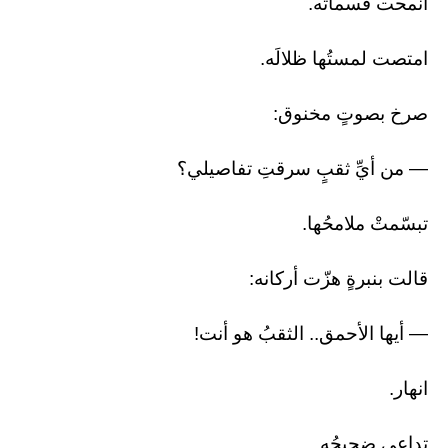
انمحت قسماتُه.
امتصت لمستُها ظلالَه.
صرخ بصوتٍ مخنوق:
— من أيِّ ثقبٍ سرقتِ تفاصيلي؟
​تبسّمتْ ملامحُها.
قالت بنبرةٍ هزّت أركانه:
— أيها الأحمق.. الثقبُ هو أنت!
​انهار.
تداعى ضجيجُه.