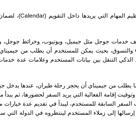
وتمكن المزايا الجديدة المستخدم من إضافة وتنظيم المهام التي ي
لف خدمات جوجل مثل جيميل، ويوتيوب، وخرائط جوجل، و
خدمات الشركة لرحلات الطيران Google Flight والتسوق، بحيث يمكن للمستخدم أن يطلب من جيمين
الذكي التنقل بين بيانات المستخدم وعلامات عدة خدما
ما يطلب من جيميناي أن يحجز رحلة طيران، عندها يدخل جي
وتوقيت إقامة الفعالية التي يريد السفر لحضورها، ثم يبدأ م
لسفر السابقة للمستخدم، ليبدأ في تقديم عدة خيارات م
 إرسالها إلى زملاء المستخدم لينتظروه في الدولة التي س