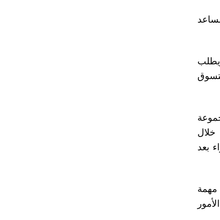
مل كمساعد
ويطلب
تسوق
جموعة
 خلال
ء بعد
 مهمة
 الأمور