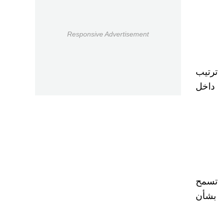
Responsive Advertisement
ى نموذجها الذكي جيميناي 3، أبرزها ترتيب
 داخل
 تسمح
 بشأن