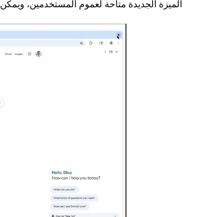
الميزة الجديدة متاحة لعموم المستخدمين، ويمكن تفعيلها من تبويب ected Apps