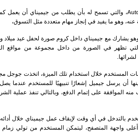
وتتيح القائمة الجانبية للمستخدم ميزة Auto Browse، والتي تسمح له بأن يطلب من جيميناي أن يع
عنه، وهو ما يفيد في إنجاز مهام متعددة مثل التسوق،
هو يشارك مع جيميناي داخل كروم صورة لحفل عيد ميلاد 
ن التي تظهر في الصورة من داخل مجموعة من مواقع ال
شرائها.
انات المستخدم خلال استخدام تلك الميزة، اتخذت جوجل م
ا أن يرسل جيميل إشعارًا تنبيهيًا للمستخدم عندما يصل
نه الموافقة على إتمام الدفع، وبالتالي تنفذ عملية الشرا
 بالتدخل في أي وقت لإيقاف عمل جيميناي خلال أدائه
 زر Take Over Task الموجود أعلى واجهة المتصفح، ليتمكن المستخدم من تولي زمام