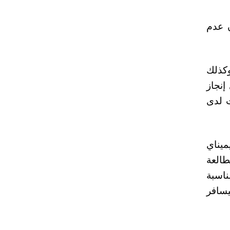
ريدها داخل التقويم (Calendar)، لضمان عدم
كذلك
اي إنجاز
ت لدى
ميناي
طالعة
ناسبة
يسافر