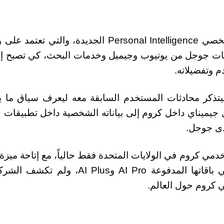
وأعلنت جوجل ربط داخل كروم بميزة الذكاء الشخصي Personal Intelligence الجديدة، وال
مات جوجل من يوتيوب وجيميل وخدمات البحث، كي تصبح إ
م وتفضيلاته.
ذكر محادثات المستخدم السابقة معه ليعرف سياق ما ي
 جيميناي داخل كروم إلى بياناته الشخصية داخل تطبيقات
دى جوجل.
Browse بشكل حصري حتى الآن للمشتركين في باقاتها المدفوعة AI Pro وAI Plus
ي كروم حول العالم.