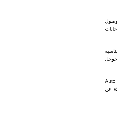
تي تعتمد على وصول
جابات
ناسبه
 جوجل
المزايا الجديدة تتيحها جوجل لعدد محدود من مستخدمي كروم في الولايات المتحدة فقط حالياً، مع إتاحة ميزة Auto
، ولم تكشف الشركة عن