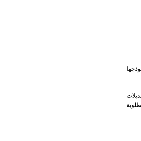
ذجها
ديلات
طلوبة