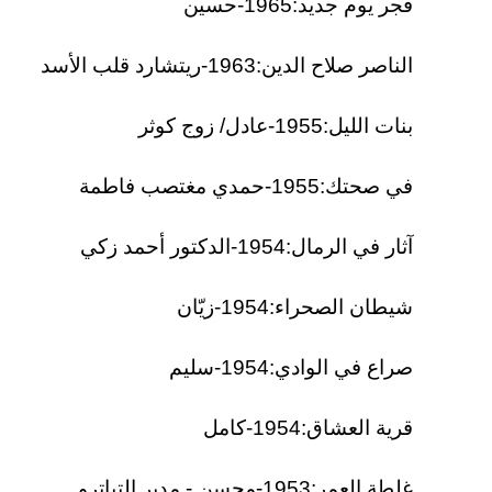
فجر يوم جديد:1965-حسين
الناصر صلاح الدين:1963-ريتشارد قلب الأسد
بنات الليل:1955-عادل/ زوج كوثر
في صحتك:1955-حمدي مغتصب فاطمة
آثار في الرمال:1954-الدكتور أحمد زكي
شيطان الصحراء:1954-زيّان
صراع في الوادي:1954-سليم
قرية العشاق:1954-كامل
غلطة العمر:1953-محسن - مدير التياترو