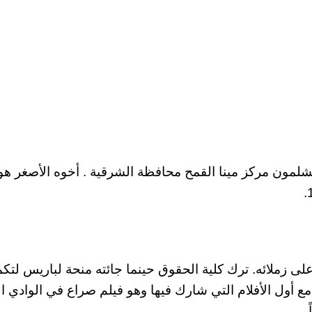
 1924 في قرية كفر شلشلمون مركز مينا القمح محافظة الشرقية . أخوه الأصغر هو
على زملائه. ترك كلية الحقوق حينما جائته منحة لباريس لتكم
راسته المسرحية، وكانت بدايته الفنية عام 1954 مع أول الأفلام التي شارك فيها وهو فيلم صراع في الواد