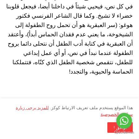
في كل نص، فيحيي شيئاً في داخلنا أيضا، فيجعل قلوبنا
خضراء لا تشيخ. وكما قال الشاعر الفرنسي فكتور
هوغو: (سر العبقرية هو أن تحمل روح الطفولة إلى
الشيخوخة، ما يعني عدم فقدان الحماس أبدأ)، وأعتقد
أن العبقرية في كتابة أدب الطفل أن نتحلى دائما بروح
الطفولة عندما نبدأ في نص، أو أي عمل إبداعي
للطفل، نتقمص شخصية الطفل الذي كنّاه، فتتملكنا
الحماسة والحيوية، والتجدد!
"مبادرة أصدقاء المكتبة على المستوى العربي" هي
هذا الموقع يستخدم ملف تعريف الارتباط كوكز.
للمزيد يرجى زيارة
سياسة الخصوصية
حلم يتجدد من حيث الشكل والمضمون، فهي بدأت
بكتاب أدب الطفل، ثم اتسعت لمبدعين في مجالات
اوافق !
متنوعة، من الكويت والوطن العربي، كما بدأت مع