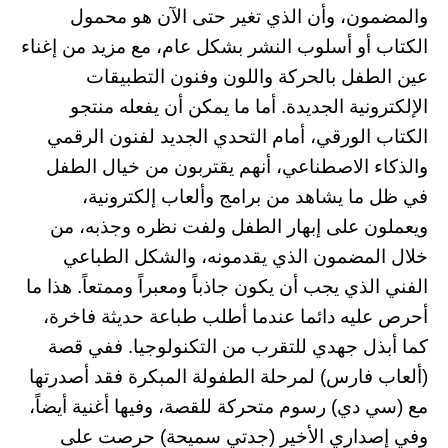
والمضمون، وأن الذي تغير حتى الآن هو محمول
الكتاب أو أسلوب النشر بشكل عام، مع مزيد من إغناء
عين الطفل بالحركة واللون وفنون التطبيقات
الإلكترونية الجديدة. أما ما يمكن أن يفعله منتجو
الكتاب الورقي، أمام التحدي الجديد لفنون الرقمي
والذكاء الاصطناعي، أنهم يقتربون من خيال الطفل
في ظل ما يشاهد من برامج وألعاب إلكترونية،
ويعملون على إبهار الطفل ولفت نظره وجذبه، من
خلال المضمون الذي يقدمونه، والشكل الطباعي
الفني الذي يجب أن يكون جاذباً ومعبراً وممتعاً. هذا ما
أحرص عليه دائما عندما أطلب طباعة حديثة فاخرة،
كما أبذل جهدي للتقرب من التكنولوجيا. ففي قصة
(ألعاب فارس) لمرحلة الطفولة المبكرة فقد أصدرتها
مع (سي دي) رسوم متحركة للقصة، وفيها أغنية أيضاً،
وفي إصداري الأخير (جدتي سميحة) حرصت على