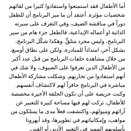
أما الأطفال فقد استمتعوا واستفادوا كثيرا من لقائهم
شخصيات مؤثرة. أعتقد أن ما ميز البرنامج أن للطفل
دوراً في مناقشة الضيف، وفي التعرف على سيرته
الذاتية او أعماله الإبداعية، فالطفل جزء هام من سير
البرنامج، وليس مجرد متلقٍّ. وهكذا شكّل البرنامج،
بشكل آخر، امتداداً للمبادرة، ولكن على نطاق أوسع،
من خلال مشاهدة حلقات البرنامج من قبل عدد أكبر
من الأطفال الذين تعرفوا على الضيوف، ولا شك في
أنهم استفادوا من تجاربهم. وشكلت مشاركة الأطفال
مباشرة في البرنامج حافزاً لهم لاكتشاف أنفسهم.
وكنت حريصة على أن تكون الحلقة الأخيرة مخصصة
للأطفال، تركت لهم فيها مساحة كبيرة للتعبير عن
آرائهم وميولهم، واكتشفت فعلاً مدى ما يمتلكون من
مواهب، وإمكانياتهم في تطويرها، وقد أبهرونا
بأسلوبهم المميز في التعبير الأدبي أو الفني.