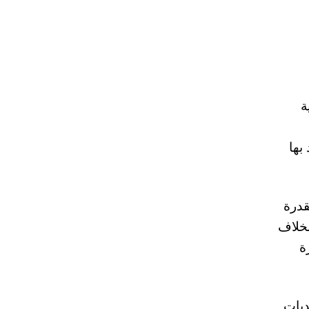
ة
بها
قدرة
لخلاف
ة
ديات