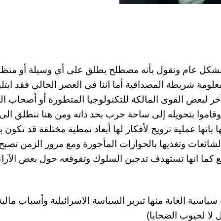
 بشكل عام ونقول بأنه مصطلح يطلق على أي وسيلة أو منظم
ومة شريطة المصداقية أما اننا في العصر الحالي فقد ابتلين
 لبعض القوى المالكة للتكنولوجيا المتطورة أو أصحاب الن
قاموا بتحويله إلى ساحة حرب بحد ذاته ومن هنا ننطلق الى
بانها عملية ترويج لأفكار لها أبعاد نمطية مختلفة قد تكون بر
ائعات وتغذيها بالحوارات المأجورة ومع مرور الزمن تصبح
بع كما انها تستهدف تدجين السلوك وتقوقعه حول بعض الآراء
سياسية الغاية منها تبرير السياسة الاسرائيلية وأسباب مالية
ل لا لجيوب الضحايا)