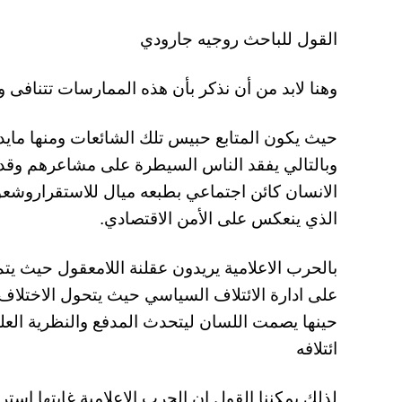
القول للباحث روجيه جارودي
وهنا لابد من أن نذكر بأن هذه الممارسات تتنافى و
حيث يكون المتابع حبيس تلك الشائعات ومنها مايد
وبالتالي يفقد الناس السيطرة على مشاعرهم وقدراته
الانسان كائن اجتماعي بطبعه ميال للاستقراروشعو
الذي ينعكس على الأمن الاقتصادي.
بالحرب الاعلامية يريدون عقلنة اللامعقول حيث يتم
على ادارة الائتلاف السياسي حيث يتحول الاختلاف
حينها يصمت اللسان ليتحدث المدفع والنظرية العلمي
ائتلافه
لذلك يمكننا القول ان الحرب الاعلامية غايتها ا