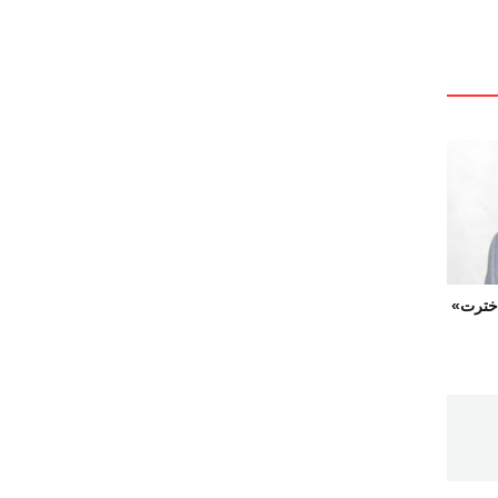
 اخترت»