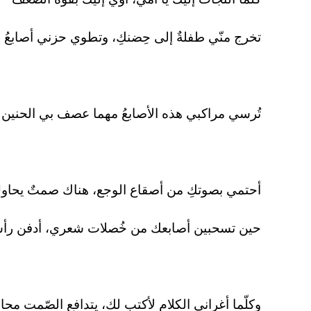
تخرج منّي طفلةٌ إلى حِضنكِ، وتطوي حزني أصابعُ ا
تُرسي مراكبي هذه الأصابعُ مهما عصف بي الحنين وا
أحتمي بصوتكِ من أصقاع الوجع، هناك صمتٌ يحا
حين تسحبين أصابعك من خُصلات شعري، أدفن ر
وكلّما أغراني الكلام لأكتب لك، يتدافع الصّمت مح