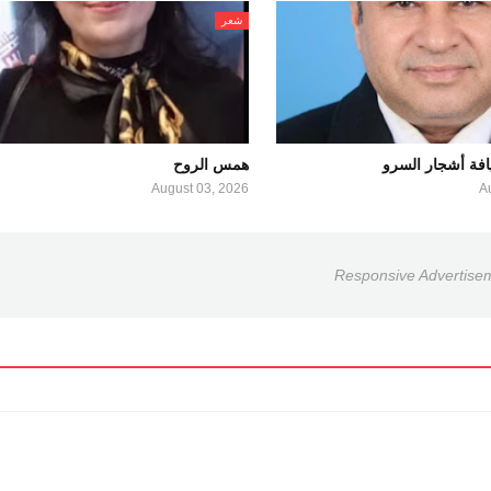
شعر
فة أشجار السرو
همس الروح
August 03, 2026
A
Responsive Advertise