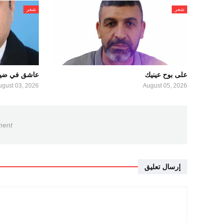
شعر
شعر
على بوح عينيك
عاشق في ضيا
ugust 03, 2026
August 05, 2026
ment
إرسال تعليق