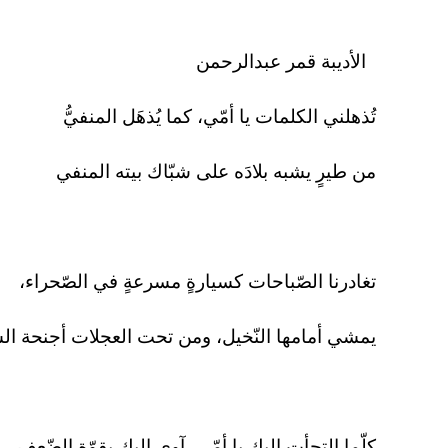
الأديبة قمر عبدالرحمن
تُذهلني الكلمات يا أمّي، كما يُذهَل المنفيُّ
من طيرٍ يشبه بلادَه على شبّاك بيته المنفي
تغادرنا الصّباحات كسيارةٍ مسرعةٍ في الصّحراء،
يمشي أمامها النّخيل، ومن تحت العجلات أجنحة الس
كلّما التجأت إليك يا أمّي، آوي إليك بقوّة الضّعف