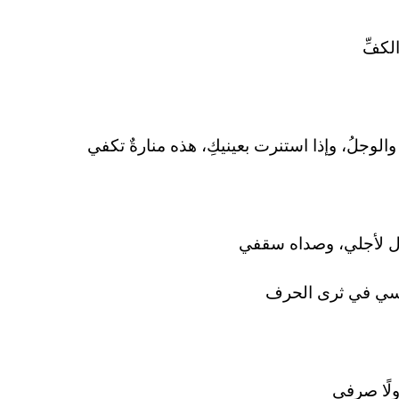
لكفِّ
لوجلُ، وإذا استنرت بعينيكِ، هذه منارةٌ تكفي
ول لأجلي، وصداه سقفي
أسي في ثرى الحرف
اولًا صرفي