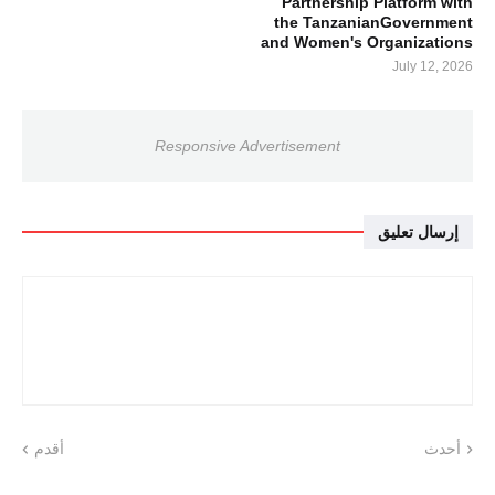
Partnership Platform with
the TanzanianGovernment
and Women's Organizations
July 12, 2026
Responsive Advertisement
إرسال تعليق
أحدث
أقدم