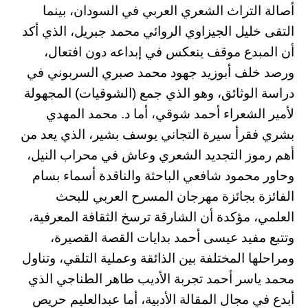
أصالة التراث الشعري العربي في السودان، بينما
التقى خليل الجيزاوي الروائي محمد جبريل، الذي أكد
أن المبدع موقف ينعكس في إبداعه دون افتعال،
ورصد خلف أبوزيد جهود محمد صبري السربوني في
دراسة الوثائق، وهو الذي جمع (الشوقيات) المجهولة
لأمير الشعراء أحمد شوقي، أما د. محمد المهدي
بشري فقرأ سيرة التجاني يوسف بشير، الذي يعد من
أهم رموز التجديد الشعري وعاش في محراب النيل،
وحاور محمود شافعي الباحثة والناقدة أسماء بسام
الفائزة بجائزة مهرجان المسرح العربي للبحث
العلمي، مؤكدة أن الشارقة ترسخ الثقافة المعرفية،
وتتبع مفيد عيسى أحمد بدايات القصة القصيرة،
ومراحلها المختلفة بين الذائقة وعملية التلقي، وتناول
محمد ياسر أحمد تجربة الأديب طاهر الطناجي الذي
أبدع في مجال المقالة الأدبية، أما عبدالعليم حريص