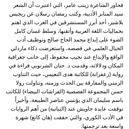
فحاور الشاعرة زينب عامر، التي اعتبرت أن الشعر
سيد المنابر الأدبية، وكتب رمضان رسلان عن ريجيس
بلاشير، أحد أبرز المستشرقين في الغرب الذي اهتم
بجماليات اللغة العربية وأتقنها، وسلط غسان كامل
الضوء على إبداع محمد الحاج صالح وتوظيف أدب
الخيال العلمي في قصصه، واستعرضت ذكاء ماردلي
الواقع والإبداع عند نجيب محفوظ، إلى جانب جغرافية
المكان ودلالاته، وقدمت د. حنان الشرنوبي قراءة في
رواية (زعفرانة) للكاتبة هدى النعيمي، حيث التناوب
الزمني والمفارقة بين الحدث وزمنه، وتناولت رولا
حسن المجموعة القصصية (الفراشات البيضاء) للكاتب
باسم سليمان الذي يؤنسن عناصر الطبيعة، وأخيراً
توقفت عايدة جاويش عند (النباتية) من أهم الروايات
في الأدب الكوري، والتي حققت (هان كانغ) شهرة
واسعة بعد ترجمتها.