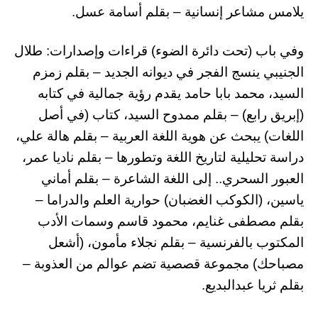
يلامس مشاعر إنسانية – بقلم أسامة عسل.
وفي باب (تحت دائرة الضوء) قراءات وإصدارات: طلال
الجنيبي ينسج الفجر في ديوانه الجديد – بقلم زمزم
السيد، محمد بابا حامد يقدم رؤية جمالية في كتابه
(إبريق رابع) – بقلم ممدوح السيد، كتاب (في أصل
اللغات) يبحث عن هوية اللغة العربية – بقلم هالة علي،
دراسة تحليلية لتاريخ اللغة وتطورها – بقلم ناديا عمر،
العبور السحري.. إلى اللغة الشاعرة – بقلم أماني
ياسين، (الكوكب الغضبان) حوارية العلم والدراما –
بقلم مصطفى غنايم، محمود قاسم وسمات الأدب
المكتوب بالفرنسية – بقلم نجلاء مأمون، (أشعل
مصباحك) مجموعة قصصية تضم عوالم من العذوبة –
بقلم ثريا عبدالبديع.