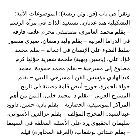
ونقرأ في باب (فن. وتر. ريشة)؛ الموضوعات الآتية:
التشكيلية هند عدنان.. تستعيد الذات في مرآة الرسم
– بقلم محمد العامري، مصطفى محرم علامة فارقة
في الدراما العربية – بقلم وليد رمضان، صبري منصور
سلط الضوء على الإنسان في أعماله – بقلم محمد
فؤاد علي، (ياسين وبهية) ملحمة شعرية حوّلها كرم
مطاوع إلى مسرحية – بقلم محمد حمودة، محمد
عبدالهادي مؤسس الفن المسرحي الليبي – بقلم
خولة بلحمرة، جورج أبيض قامة مضيئة في تاريخ
المسرح العربي – بقلم د. محمد خليل، اليمن من أهم
المراكز الموسيقية الحضارية – بقلم بادية حسن، داوود
عبدالسيد.. المخرج المؤلف – بقلم عزالدين الأسواني،
سليمان الحقيوي يرد على الأسئلة المعلقة في السينما
– بقلم عبداتي بوشعاب، (الغرفة المجاورة) فيلم