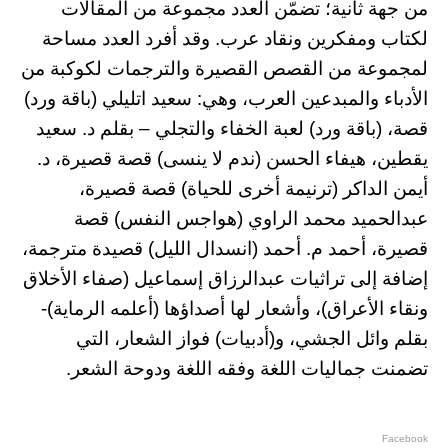
من جهة ثانية؛ تضمّن العدد مجموعة من المقالات
لكتاب ومفكرين ونقاد عرب. وقد أفرد العدد مساحة
لمجموعة من القصص القصيرة والترجمات لكوكبة من
الأدباء والمبدعين العرب، وهي: سعيد اتليلي (باقة ورد)
قصة، (باقة ورد) لعبة الخفاء والتجلي – بقلم د. سعيد
يقطين، هيفاء الحسن (ندم لا ينسى) قصة قصيرة، د.
أيمن الداكر (ترنيمة أخرى للحياة) قصة قصيرة،
عبدالحميد محمد الراوي (هواجس النفس) قصة
قصيرة، أحمد م. أحمد (انسدال الليل) قصيدة مترجمة،
إضافة إلى تراثيات عبدالرزاق إسماعيل (صفاء الأخلاق
ونقاء الأعراق)، وأشعار لها أصداؤها (أعلمه الرماية)-
بقلم وائل الجشي، و(أدبيات) فواز الشعار، التي
تضمنت جماليات اللغة وفقه اللغة ودوحة الشعر.
Facebook