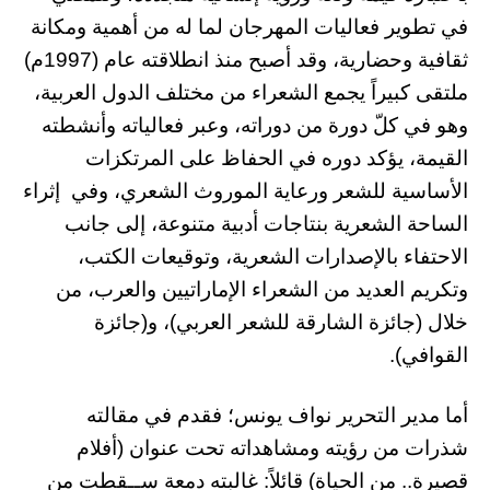
في تطوير فعاليات المهرجان لما له من أهمية ومكانة
ثقافية وحضارية، وقد أصبح منذ انطلاقته عام (1997م)
ملتقى كبيراً يجمع الشعراء من مختلف الدول العربية،
وهو في كلّ دورة من دوراته، وعبر فعالياته وأنشطته
القيمة، يؤكد دوره في الحفاظ على المرتكزات
الأساسية للشعر ورعاية الموروث الشعري، وفي إثراء
الساحة الشعرية بنتاجات أدبية متنوعة، إلى جانب
الاحتفاء بالإصدارات الشعرية، وتوقيعات الكتب،
وتكريم العديد من الشعراء الإماراتيين والعرب، من
خلال (جائزة الشارقة للشعر العربي)، و(جائزة
القوافي).
أما مدير التحرير نواف يونس؛ فقدم في مقالته
شذرات من رؤيته ومشاهداته تحت عنوان (أفلام
قصيرة.. من الحياة) قائلاً: غالبته دمعة ســقطت من