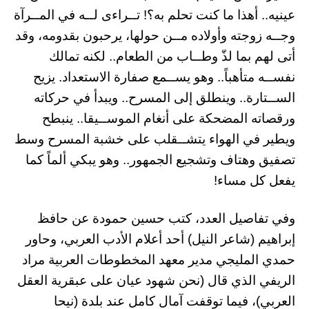
عينيه.. أهذا ما كنت تحلم به؟! تــراءى لــه في المــرآة
وجــه زوجته وأولاده مــن حولها، يرحبون بقدومه، وقد
أتى لهم بما لذّ وطــاب من الطعام.. لكنه تمالك
نفســه متأهباً.. وهو يســمع صفارة الاستعداد. يزيح
الســتارة.. وينطلق إلى المسرح.. ويبدأ في حركاته
ورقصاته المضحكة على أنغام الموســيقا.. ينبطح
ويطير في الهواء يتشــقلب على خشبة المسرح وسط
تصفيق وهتاف وتشجيع الجمهور.. وهو يبكي ألماً كما
يفعل كل مساء!
وفي تفاصيل العدد، كتب حسين حمودة عن حافظ
إبراهيم (شاعر النيل) أحد أعلام الأدب العربي، وحاور
حمدي المليجي مدير معهد المخطوطات العربية مراد
الريفي الذي قال (نحن شهود عيان على عبقرية العقل
العربي)، فيما توقفت آمال كامل عند بلدة (نيحا