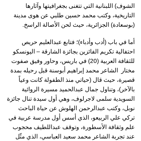
الشوف) اللبنانية التي تتغنى بجغرافيتها وآثارها
التاريخية، وكتب محمد حسين طلبي عن هوى مدينة
(بوسعادة) الجزائرية، حيث لحن الأصالة الراسخ.
أما في باب (أدب وأدباء)؛ فتابع عبدالعليم حريص
احتفالية تكريم الفائزين بجائزة الشارقة – اليونسكو
للثقافة العربية (20) في باريس، وحاور وفيق صفوت
مختار الشاعر محمد إبراهيم أبوسنة قبل رحيله بمدة
قصيرة، حيث قال (حياتي منذ الطفولة كانت وعياً
بالآخر)، وتناول جمال عبدالحميد مسيرة الروائية
السويدية سلمى لاجرلوف، وهي أول سيدة تنال جائزة
نوبل، وكتب عبدالرحمن الهلوش عن حياة الباحث
تركي علي الربيعو، الذي أسس أول مدرسة عربية في
علم وثقافة الأسطورة، وتوقف عبداللطيف محجوب
عند تجربة الشاعر محمد سعيد العباسي، الذي مثّل