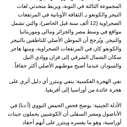
المجموعة الثالثة في النوبة، ويربط متحدثي لغات
النيجر والكونغو بـ الثقافة الأونانية في المرتفعات
الصحراوية (12 ألف سنة قبل الحاضر)، والتي تشمل
مواقع في وسط مصر والجزائر ومالي وموريتانيا
والنيجر. ويُرجح أن الموطن الأصلي للناطقين بالنيجر
والكونغو كان في المرتفعات الصحراوية، ومنها هاجر
سكان الشمال الشرقي إلى فزان ووادي النيل
والسودان عندما أصبح موطنهم الأصلي أكثر جفافاً.
نفي الهجرة العكسية: ينفي وينترز أي دليل أثري على
هجرة عائدة من أوراسيا إلى أفريقيا.
الأدلة الجينية: يوضح فحص الحمض النووي (أ دنا) في
الأناضول ومصر السفلى أن الكوشيين يحملون جينات
أوراسية، وهو ما يفسره وينترز على أنهم أحفاد