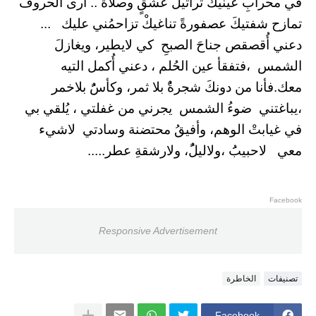
في محرابِ عينيكَ تراتيل عشقٍ وصلاة .. أرى الحروف
تمازح شفتيكَ عصفورةً تناغيكْ تزاحمُني عليك ...
دعني أُقصقص جناحَ الصبحِ كي لايطير، ويغازلَ
الشمس ،فتفقأ عين الحُلم ، دعني أُكمل التيه
معك.فأنا من دونكَ شجرةًُ بلا ثمر، وكأسًُ بلاخمر
،يباغتني ضوءُ الشمس يجرني من غفلتي ، يُلقي بي
في غيابتْ الوهم، وأفيقُ محتضنة وسادتي لاشيء
معي لاحبيبَُ ،ولاليلًُ، ولارشقةِ عطر.....
Facebook
Responsive Advertisement
تصنيفات
الخاطرة
Facebook