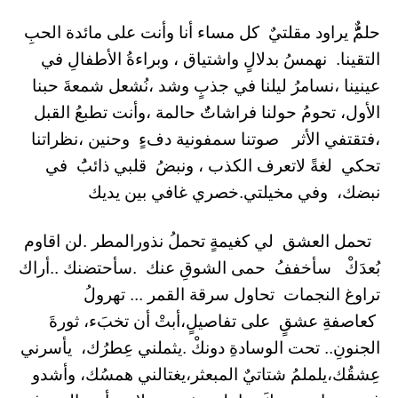
حلمٌُّ يراود مقلتيٌ كل مساء أنا وأنت على مائدة الحبِ
التقينا. نهمسُ بدلالٍ واشتياق ، وبراءةُ الأطفالِ في
عينينا ،نسامرُ ليلنا في جذبٍ وشد ،نُشعل شمعةَ حبنا
الأول، تحومُ حولنا فراشاتٌُ حالمة ،وأنت تطبعُ القبل
،فتقتفي الأثر صوتنا سمفونية دفءٍ وحنين ،نظراتنا
تحكي لغةً لاتعرف الكذب ، ونبضُ قلبي ذائبَُ في
نبضك، وفي مخيلتي.خصري غافي بين يديك
تحمل العشق لي كغيمةٍ تحملُ نذورالمطر .لن اقاوم
بُعدَكْ سأخففُ حمى الشوقِ عنك .سأحتضنك ..أراك
تراوغ النجمات تحاول سرقة القمر ... تهرولُ
كعاصفةِ عشقٍ على تفاصيلٍ،أبتْ أن تخبَء، ثورةَ
الجنونِ.. تحت الوسادةِ دونكْ .يثملني عِطرُك، يأسرني
عِشقُك،يلملمُ شتاتيٌ المبعثر،يغتالني همسُك، وأشدو