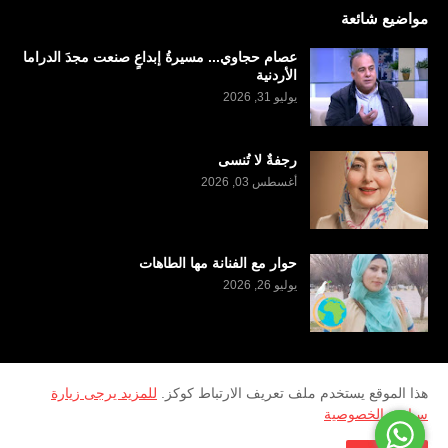
مواضيع شائعة
عصام حجاوي... مسيرةُ إبداعٍ صنعت مجدَ الدراما
الأردنية
يوليو 31, 2026
رجفةٌ لا تُنسى
أغسطس 03, 2026
حوار مع الفنانة مها الطاهات
يوليو 26, 2026
هذا الموقع يستخدم ملف تعريف الارتباط كوكز.
للمزيد يرجى زيارة
سياسة الخصوصية
2026
Copyright ©
منصة سرى الثقافية
تطوير وادارة
Al Kufairi Marketing