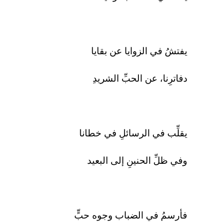
يفتشُ في الزوايا عن بقايا
دفاترِنا، عن الحبِّ الشريدِ
يقلِّب في الرسائلِ في خطانا
وفي ظلِّ الحنينِ إلى البعيد
فأرسمُ في الضباب وجوه حبٍّ