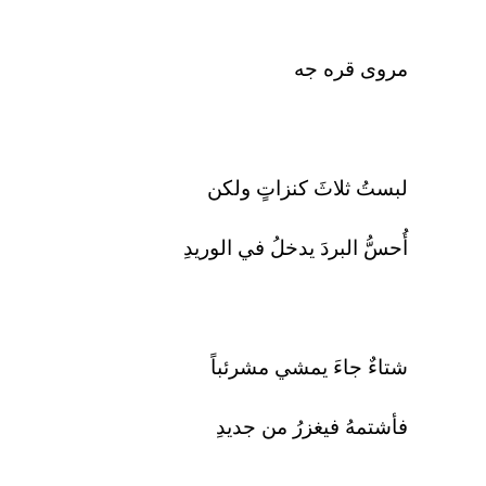
مروى قره جه
لبستُ ثلاثَ كنزاتٍ ولكن
أُحسُّ البردَ يدخلُ في الوريدِ
شتاءٌ جاءَ يمشي مشرئباً
فأشتمهُ فيغزرُ من جديدِ