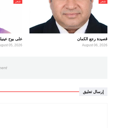
شعر
شعر
قصيدة رجع الكمان
على بوح عيني
ugust 05, 2026
August 06, 2026
ment
إرسال تعليق