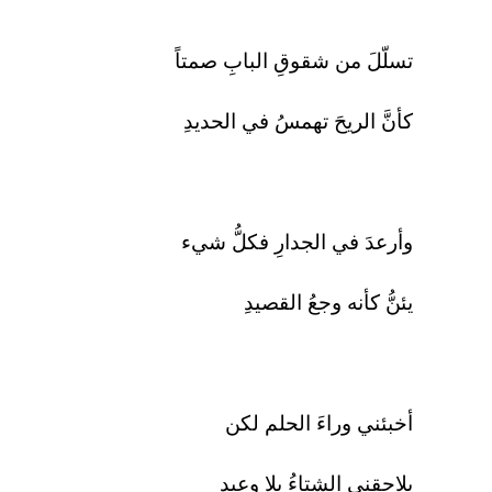
تسلّلَ من شقوقِ البابِ صمتاً
كأنَّ الريحَ تهمسُ في الحديدِ
وأرعدَ في الجدارِ فكلُّ شيء
يئنُّ كأنه وجعُ القصيدِ
أخبئني وراءَ الحلم لكن
يلاحقني الشتاءُ بلا وعيد