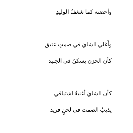
وأحضنه كما شغفُ الوليدِ
وأَغلي الشايَ في صمتٍ عتيق
كأن الحزن يسكنُ في الجليد
كأن الشايَ أغنيةُ اشتياقي
يذيبُ الصمت في لحنٍ فريد