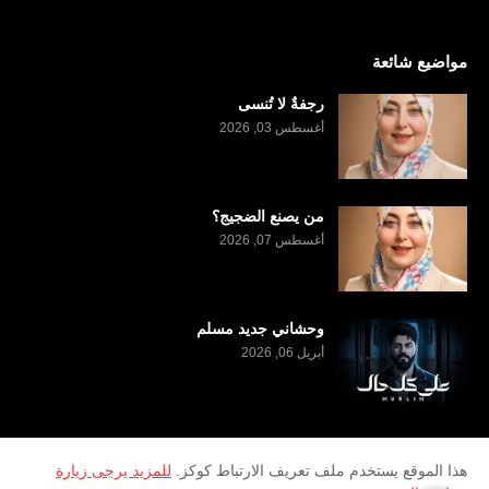
مواضيع شائعة
رجفةٌ لا تُنسى
أغسطس 03, 2026
من يصنع الضجيج؟
أغسطس 07, 2026
وحشاني جديد مسلم
أبريل 06, 2026
هذا الموقع يستخدم ملف تعريف الارتباط كوكز.
للمزيد يرجى زيارة