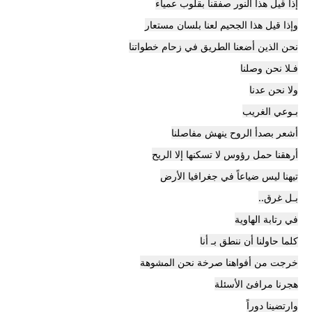
​إذا قيل هذا النور صفقنا بقلوب عمياء
وإذا قيل هذا الجحيم لعنا بلسان مستعار
نحن الذين أضعنا الطريق في زحام خطواتنا
فـلا نحن وصلنا
ولا نحن عدنا
بـوعي الغريب
​أشعر بصدأ الروح ينهش مفاصلنا
أرهقنا حمل رؤوس لا تسكنها إلا الريح
تيهنا ليس ضياعاً في جغرافيا الأرض
بـل غرق..
في رتابة الهاوية
​كلما حاولنا أن ننطق بـ أنا
خرجت من أفواهنا صرخة نحن المشوهة
هجرنا مرافئ الأسئلة
وارتضينا دوراً