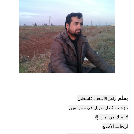
بقلم
زاهر الأسعد ـ فلسطين
​نـزحـف كظل طويل في ممر ضيق
لا نملك من أمرنا إلا
ارتجاف الأصابع