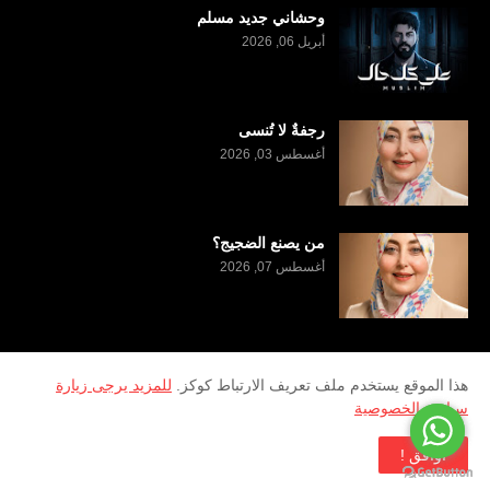
وحشاني جديد مسلم
أبريل 06, 2026
رجفةٌ لا تُنسى
أغسطس 03, 2026
من يصنع الضجيج؟
أغسطس 07, 2026
هذا الموقع يستخدم ملف تعريف الارتباط كوكز.
للمزيد يرجى زيارة
سياسة الخصوصية
2026
Copyright ©
منصة سرى الثقافية
تطوير وادارة
Al Kufairi Marketing
اوافق !
Paid by -
UTheme