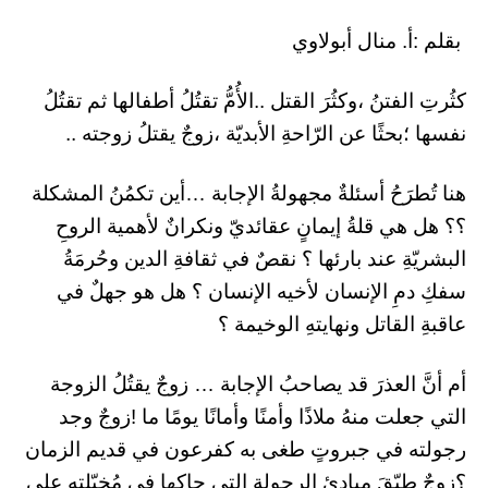
بقلم :أ. منال أبولاوي
كثُرتِ الفتنُ ،وكثُرَ القتل ..الأُمُّ تقتُلُ أطفالها ثم تقتُلُ
نفسها ؛بحثًا عن الرّاحةِ الأبديّة ،زوجٌ يقتلُ زوجته ..
هنا تُطرَحُ أسئلةٌ مجهولةُ الإجابة …أين تكمُنُ المشكلة
؟؟ هل هي قلةُ إيمانٍ عقائديّ ونكرانٌ لأهمية الروحِ
البشريّةِ عند بارئها ؟ نقصٌ في ثقافةِ الدين وحُرمَةُ
سفكِ دمِ الإنسان لأخيه الإنسان ؟ هل هو جهلٌ في
عاقبةِ القاتل ونهايتهِ الوخيمة ؟
أم أنَّ العذرَ قد يصاحبُ الإجابة … زوجٌ يقتُلُ الزوجة
التي جعلت منهُ ملاذًا وأمنًا وأمانًا يومًا ما !زوجٌ وجد
رجولته في جبروتٍ طغى به كفرعون في قديم الزمان
؟زوجٌ طبّقَ مبادئ الرجولةِ التي حاكها في مُخيّلتِهِ على