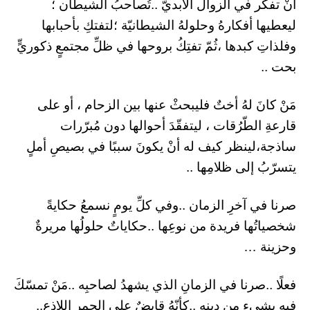
أنْ تفكّر في الزوال الأبديّ ..تُصاحبُ الشيطان ؛
ليعطيها أفكارهُ وحلولهُ الشيطانيّة ؛لتفتكِ بأحبابها
وفلذاتِ كبدها ،ثُمّ تفتِكُ بروحها في ظلِّ مجتمعٍ ذكوريٍّ
بحت ..
مَنْ كانَ لهُ أختٌ فليبحثْ عنها بين الزحام ، أو على
قارعةِ الطّرُقات ، ليتفقّدَ أحوالها دون مُبرّرات
ساذجة،لينظر كيف له أنْ يكونَ سببًا في بصيصِ أملٍ
يتسرّبُ إلى ظلامِها ..
صرنا في آخرِ الزمان ..وفي كلِّ يومٍ نسمعُ حكايةً
شخصياتُها فريدة من نوعِها ..حكاياتٌ حلولُها مريرةٌ
وحزينة …
فعلًا ..صرنا في الزمانِ الذي يشهدُ لصاحبِه ..مَنْ تمسّكَ
فيهِ بشيءٍ من دينِه ..كأنّهُ قابضٌ على الجمرِ اللاذع..