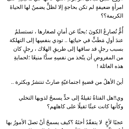
امرأةٍ ضعيفةٍ لم تكن بحاجةٍ إلا لظلٍّ يضمنُ لها الحياةَ
الكريمة؟؟
أُمٌّ تُصارِعُ الكونَ ؛بحثًا عن أمانٍ لصغارها ، تستسلمُ
عندَ أولِ مَطَبٍّ في حياتِها .. تودي بنفسِها إلى التهلكة
بسبب رجلٍ قد ساقها إلى طريقِ الهلاك ، رجلٍ كان
من المفروضِ أن يتّخذ من نفسِهِ سدًّا منيعًا ؛لحمايةِ
هذه العائلة !
أينَ الأهلُ من قضيةٍ اجتماعيّةٍ صارتْ تنتشرُ وبكثرة ..
وي!!هل الفتاةُ ثقيلةٌ إلى حدٍّ يسمحُ لذويها التخلي
وكأنها كانت عبئًا ثقيلًا على كاهلهم؟
عجبًا لأخٍ لا يتفقّدُ أختَهُ ؟كيف يسمحُ أنْ تصلَ الأمورُ بها