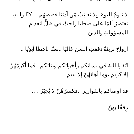
لا نلومُ اليومَ ولا نعاتِبُ مَن آذتنا قصصهُم ..لكنّا واللهِ
نعتصرُ ألمًا على ضحايا راحتْ في ظلِّ انعدامِ
المسؤوليةِ والدين ..
أرواحٌ بريئةٌ دفعتِ الثمنَ غاليًا ..ثمنًا باهظًا أبدِيّا ..
اتّقوا اللهَ في نسائكم وأخواتِكم وبناتِكم ..فما أكرمَهُنّ
إلا كريم ،وما أهانَهُنَّ إلا لئيم .
قد أوصاكم بالقوارير ..فكسرُهُنّ لا يُجبَرُ ….
رِفقًا بهنّ….