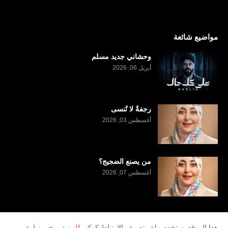
مواضيع شائعة
وحشاني جديد مسلم
أبريل 06, 2026
رجفةٌ لا تُنسى
أغسطس 03, 2026
من يصنع الضجيج؟
أغسطس 07, 2026
هذا الموقع يستخدم ملف تعريف الارتباط كوكز.
للمزيد يرجى زيارة