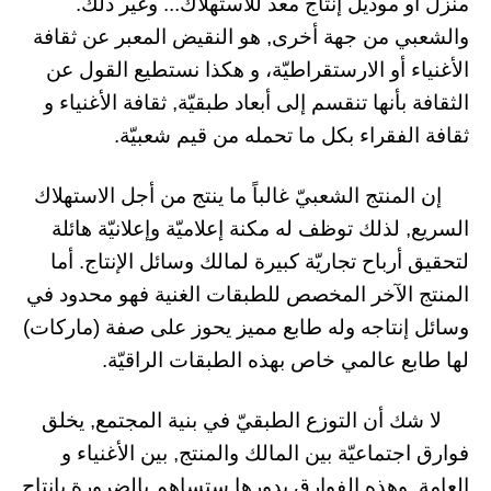
منزل أو موديل إنتاج معد للاستهلاك... وغير ذلك.
والشعبي من جهة أخرى, هو النقيض المعبر عن ثقافة
الأغنياء أو الارستقراطيّة، و هكذا نستطيع القول عن
الثقافة بأنها تنقسم إلى أبعاد طبقيّة, ثقافة الأغنياء و
ثقافة الفقراء بكل ما تحمله من قيم شعبيّة.
إن المنتج الشعبيّ غالباً ما ينتج من أجل الاستهلاك
السريع, لذلك توظف له مكنة إعلاميّة وإعلانيّة هائلة
لتحقيق أرباح تجاريّة كبيرة لمالك وسائل الإنتاج. أما
المنتج الآخر المخصص للطبقات الغنية فهو محدود في
وسائل إنتاجه وله طابع مميز يحوز على صفة (ماركات)
لها طابع عالمي خاص بهذه الطبقات الراقيّة.
لا شك أن التوزع الطبقيّ في بنية المجتمع, يخلق
فوارق اجتماعيّة بين المالك والمنتج, بين الأغنياء و
العامة, وهذه الفوارق بدورها ستساهم بالضرورة بإنتاج