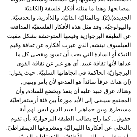
لمصالحها, وهذا ما مثلته أفكار فلسفة (الكانتيّة
الجديدة).(2), وبالمثاليّة الذاتيّة, واللاأدرية, والحدسيّة,
والبيولوجيّة, وقد مثل هذه الأفكار الفلسفيّة المدافعة
عن الطبقة البرجوازية وقيمها المتوحشة بشكل مقيت
الفيلسوف نيتشه, الذي عبرت أفكاره عن ثقافة وقيم
النبلاء أو السادة التي يجب أن تسود ويقصى كل ما
عداها لأنها ثقافة عبيد. أي هو عبر عن ثقافة القوى
البرجوازيّة الحاكمة في اتجاهاتها السلبيّة. حيث يقول:
(إن هناك عرقاً سائداً هو المدعو لأن يأمر وينهي,
وهناك عرق عبيد عليه أن ينفذ ويخضع للسادة, وأن
المجتمع سيبقى إلى الأبد موزعاً بين فئة أرستقراطيّة
مسيطرة, وبين جماهير العبيد الذين ليس لهم أية
حقوق... كما راح يطالب الطبقة البرجوازيّة بأن تقوم
بالتخلي عن أفكارها الليبراليّة ومشروعها الديمقراطيّ,
وأن تتخلى عن القيم الأخلاقيّة والاعتقادات الدينيّة,