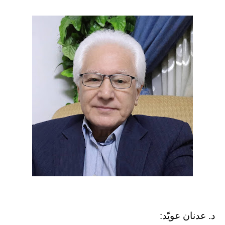
د. عدنان عويّد: