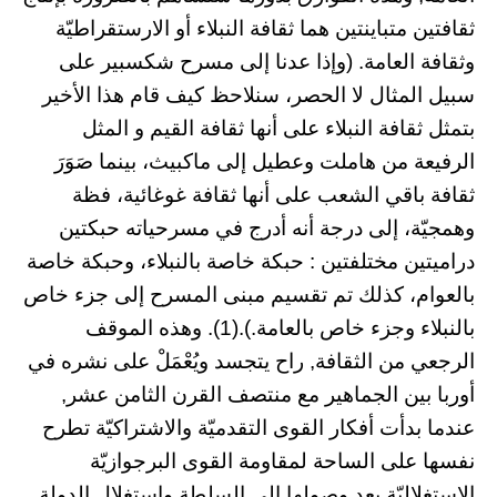
ثقافتين متباينتين هما ثقافة النبلاء أو الارستقراطيّة
وثقافة العامة. (وإذا عدنا إلى مسرح شكسبير على
سبيل المثال لا الحصر، سنلاحظ كيف قام هذا الأخير
بتمثل ثقافة النبلاء على أنها ثقافة القيم و المثل
الرفيعة من هاملت وعطيل إلى ماكبيث، بينما صَوَرَ
ثقافة باقي الشعب على أنها ثقافة غوغائية، فظة
وهمجيّة، إلى درجة أنه أدرج في مسرحياته حبكتين
دراميتين مختلفتين : حبكة خاصة بالنبلاء، وحبكة خاصة
بالعوام، كذلك تم تقسيم مبنى المسرح إلى جزء خاص
بالنبلاء وجزء خاص بالعامة.).(1). وهذه الموقف
الرجعي من الثقافة, راح يتجسد ويُعْمَلْ على نشره في
أوربا بين الجماهير مع منتصف القرن الثامن عشر,
عندما بدأت أفكار القوى التقدميّة والاشتراكيّة تطرح
نفسها على الساحة لمقاومة القوى البرجوازيّة
الاستغلاليّة بعد وصولها إلى السلطة واستغلال الدولة