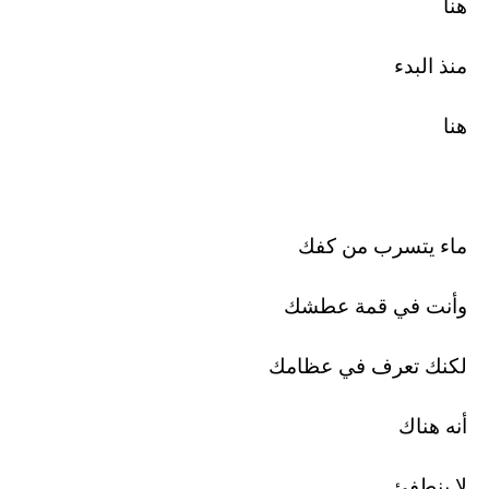
هنا
منذ البدء
هنا
ماء يتسرب من كفك
وأنت في قمة عطشك
لكنك تعرف في عظامك
أنه هناك
لا ينطفئ