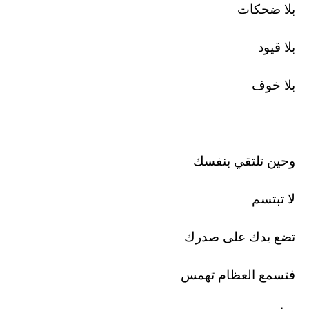
بلا ضحكات
بلا قيود
بلا خوف
وحين تلتقي بنفسك
لا تبتسم
تضع يدك على صدرك
فتسمع العظام تهمس