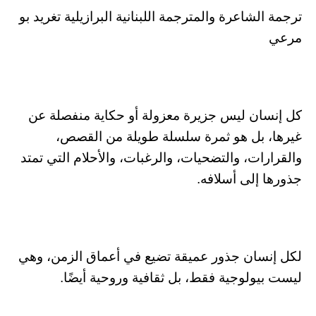
ترجمة الشاعرة والمترجمة اللبنانية البرازيلية تغريد بو
مرعي
كل إنسان ليس جزيرة معزولة أو حكاية منفصلة عن
غيرها، بل هو ثمرة سلسلة طويلة من القصص،
والقرارات، والتضحيات، والرغبات، والأحلام التي تمتد
جذورها إلى أسلافه.
لكل إنسان جذور عميقة تضيع في أعماق الزمن، وهي
ليست بيولوجية فقط، بل ثقافية وروحية أيضًا.