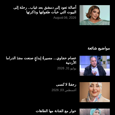
أصالة تعود إلى دمشق بعد غياب.. رحلة إلى
البيوت التي خبأت طفولتها وذاكرتها
August 06, 2026
مواضيع شائعة
عصام حجاوي... مسيرةُ إبداعٍ صنعت مجدَ الدراما
الأردنية
يوليو 31, 2026
رجفةٌ لا تُنسى
أغسطس 03, 2026
حوار مع الفنانة مها الطاهات