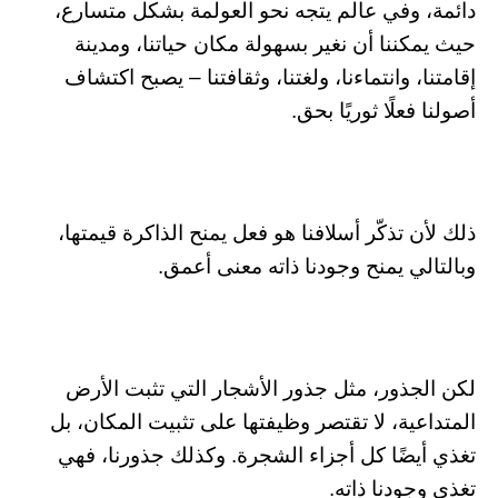
دائمة، وفي عالم يتجه نحو العولمة بشكل متسارع،
حيث يمكننا أن نغير بسهولة مكان حياتنا، ومدينة
إقامتنا، وانتماءنا، ولغتنا، وثقافتنا – يصبح اكتشاف
أصولنا فعلًا ثوريًا بحق.
ذلك لأن تذكّر أسلافنا هو فعل يمنح الذاكرة قيمتها،
وبالتالي يمنح وجودنا ذاته معنى أعمق.
لكن الجذور، مثل جذور الأشجار التي تثبت الأرض
المتداعية، لا تقتصر وظيفتها على تثبيت المكان، بل
تغذي أيضًا كل أجزاء الشجرة. وكذلك جذورنا، فهي
تغذي وجودنا ذاته.