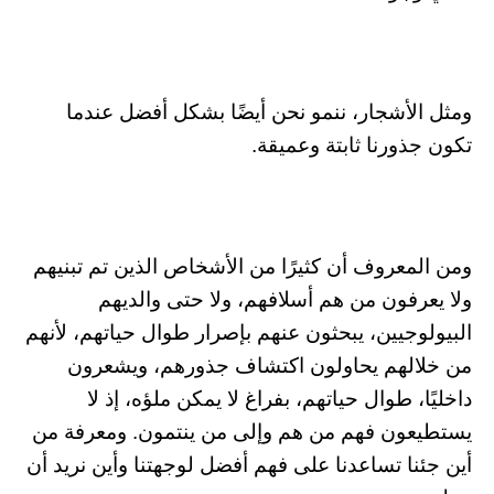
ومثل الأشجار، ننمو نحن أيضًا بشكل أفضل عندما
تكون جذورنا ثابتة وعميقة.
ومن المعروف أن كثيرًا من الأشخاص الذين تم تبنيهم
ولا يعرفون من هم أسلافهم، ولا حتى والديهم
البيولوجيين، يبحثون عنهم بإصرار طوال حياتهم، لأنهم
من خلالهم يحاولون اكتشاف جذورهم، ويشعرون
داخليًا، طوال حياتهم، بفراغ لا يمكن ملؤه، إذ لا
يستطيعون فهم من هم وإلى من ينتمون. ومعرفة من
أين جئنا تساعدنا على فهم أفضل لوجهتنا وأين نريد أن