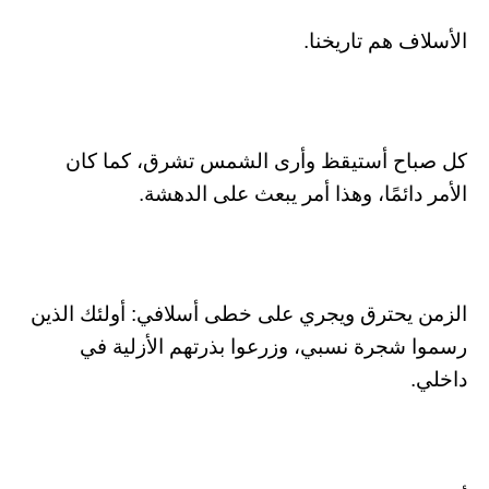
الأسلاف هم تاريخنا.
كل صباح أستيقظ وأرى الشمس تشرق، كما كان
الأمر دائمًا، وهذا أمر يبعث على الدهشة.
الزمن يحترق ويجري على خطى أسلافي: أولئك الذين
رسموا شجرة نسبي، وزرعوا بذرتهم الأزلية في
داخلي.