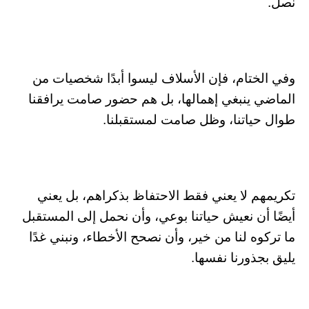
نصل.
وفي الختام، فإن الأسلاف ليسوا أبدًا شخصيات من
الماضي ينبغي إهمالها، بل هم حضور صامت يرافقنا
طوال حياتنا، وظل صامت لمستقبلنا.
تكريمهم لا يعني فقط الاحتفاظ بذكراهم، بل يعني
أيضًا أن نعيش حياتنا بوعي، وأن نحمل إلى المستقبل
ما تركوه لنا من خير، وأن نصحح الأخطاء، ونبني غدًا
يليق بجذورنا نفسها.