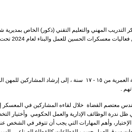
التدريب المهني والتعليم التقني (ذكور) الخاص بمديرية ش
عجلون ، في معهد التدريب المهني/ عجلون ضمن فعال
ويهدف المعسكر الذي ضم ٤٠ مشاركاً ضمن الفئة العمرية من ١٥ - ١٧ سنة ، إلى إرشاد المشاركين ل
هم .
دس معتصم القضاة خلال لقاءه المشاركين في المعسكر إ
في ظل ندرة الوظائف الإدارية والعمل الحكومي وأختيار الت
الإختيار، وأهم المهارات التي يجب أن تتوفر في الشخص عن
ياجات سوق العمل حسب القطاعات كالقطاع الصناعي، السي