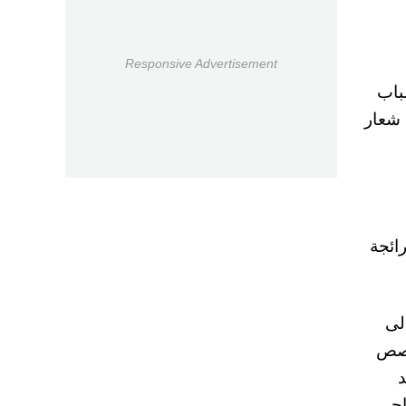
Responsive Advertisement
باب
يات معسكرات الحسين للعمل والبناء لعام 2024 تحت شعار
لمهن الرائجة
لى
خصص
د
احي،