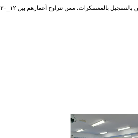
تدعوا مديرية شباب محافظة عجلون جميع الراغبين بالتسجيل بالمعسكرات، ممن تتراوح أعمارهم بين ١٢_٣٠