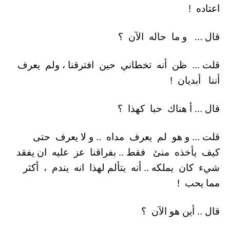
اعتاده !
قال ... و ما حاله الآن ؟
قلت ... ظن أنه تخطاني حين افترقنا ، ولم يعرف
أننا أبديان !
قال ... أ هناك حبا كهذا ؟
قلت ... و هو لم يعرف مداه .. و لا يعرف حتى
كيف يأخذه منئ فقط .. بفراقنا عز عليه ان يفقد
شيء كان يملكه .. أنه يتألم لهذا انه يندم ، أكثر
مما يحب !
قال .. أين هو الآن ؟