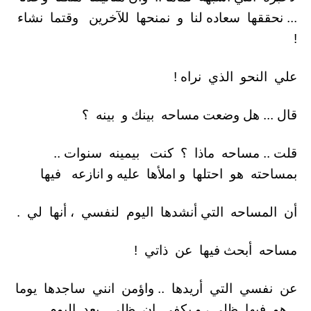
... نحققها سعاده لنا و نمنحها للآخرين وقتما نشاء
!
علي النحو الذي نراه !
قال ... هل وضعت مساحه بينك و بينه ؟
قلت .. مساحه ماذا ؟ كنت بيمينه سنوات ..
بمساحته هو احتلها و املأها عليه و انازعه فيها
أن المساحه التي أنشدها اليوم لنفسي ، أنها لي .
مساحه أبحث فيها عن ذاتي !
عن نفسي التي أريدها .. واؤمن انني ساجدها يوما
.. هو فيها ظلي ، و يكفي ان ظلي بعد اليوم ..