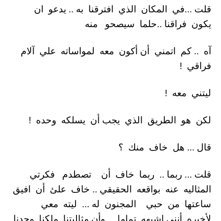
قلت ...في المكان الذي افترقنا به .. يدعو ان
يكون فراقنا ..حلما سيصحو منه
آه .. كم اتمني أن أكون معه لمواساته علي آلام
فراقي !
ليتني معه !
لكن هو الطريق الذي يجب أن يسلكه وحده !
قال ... هل خاف منك ؟
قلت ... ربما .. ربما خاف أن تصطدم فكرتي
المثاليه عنه بواقعه الحقيقي .. خاف علئ أن افيق
ساعتها من حبي المجنون له ... ليته معي
لأخبره أنني اشبهه تماما .. وأن مثاليتنا ملكنا وحدنا