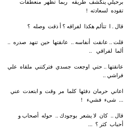
برحيلي ينكشف طريقه ربما تظهر منعطفات
تقوده لسعادته !
قال . ا تتألم هكذا لفراقه ؟ أ ذقت وصله ؟
قلت .. عانقت أنفاسه .. عانقتها حين تنهد صدره ..
ألما لفراقي ..
عانقتها .. حتي اوجعت جسدي فتركتني ملقاه علي
فراشي ..
اعاني حرمان دفئها كلما مر وقت و ابتعدت عني
... شىء فشيء !
قال .. كان لا يشعر بوجودك .. حوله أصحاب و
أحباب كثر ؟ ...