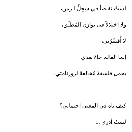
لستُ نقيضاً في سِجِلِّ الزمن،
ولا اختلالاً في توازن المُطلَق،
لا أُفسِّرُني،
إنما العالم جاءَ بعدي
يحمل فلسفةً مُخالِفةً لروزنامتي.
كيف تاه في المعنى احتمالي؟
لستُ أدري ...