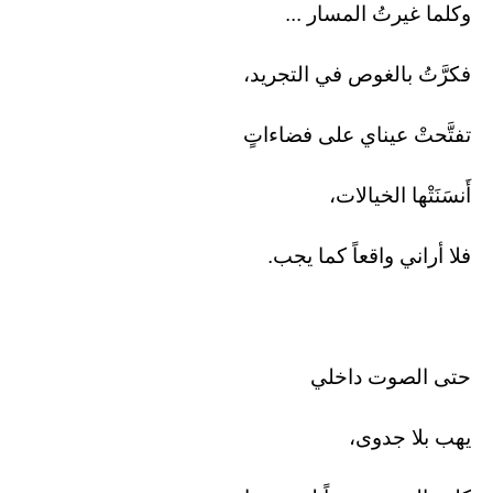
وكلما غيرتُ المسار ...
فكرَّتُ بالغوص في التجريد،
تفتَّحتْ عيناي على فضاءاتٍ
أَنسَنَتْها الخيالات،
فلا أراني واقعاً كما يجب.
حتى الصوت داخلي
يهب بلا جدوى،