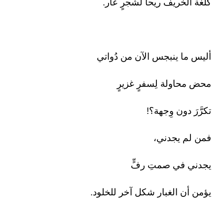
كلغة الخريف ريحاً لشجرٍ عار.
أليس ما ينبجس الآن من دُواتي
محض محاولة لِسفرٍ غزيرٍ
تكرَّرَ دون وِجهة؟!
فمن لم يجدني،
يجدني في صمتِ رفٍّ
يؤمن أن الغبار شكل آخر للخلود.