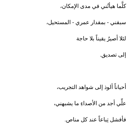
كلَّما هيأتُني في مدى الإمكان،
سبقني - بمقدار عمري - المستحيل،
لئلا أصيرُ يقيناً بلا حاجة
إلى تصديق.
أحياناً ألوذ إلى شواهد التجريب،
علِّي أجد من الأصداءِ ما يشبهني،
فأفشل تِباعاً عند كل مناص.