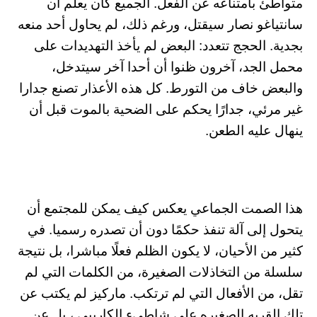
متواطئ بامتناعه عن الفعل. الجميع كان يعلم أن
سانتياغو نصار سيقتل، ورغم ذلك، لم يحاول أحد منعه
بجدية. الحجج تتعدد: البعض لم يأخذ التهديدات على
محمل الجد، آخرون ظنوا أن أحدا آخر سيتدخل،
والبعض خاف من التورط. كل هذه الأعذار تصنع جدارا
غير مرئي، جدارًا يحكم على الضحية بالموت قبل أن
ينهال عليه الطعن.
هذا الصمت الجماعي يعكس كيف يمكن للمجتمع أن
يتحول إلى آلة تنفذ حكمًا دون أن تصدره رسميا. في
كثير من الأحيان، لا يكون الظلم فعلًا مباشرا، بل نتيجة
سلسلة من التخاذلات الصغيرة، من الكلمات التي لم
تقل، من الأفعال التي لم ترتكب. ماركيز لم يكتب عن
تلك القريه الصغيره على شاطىء الكاريبي ، بل عن