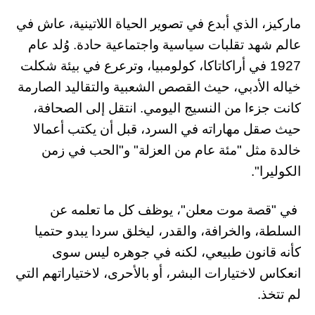
ماركيز، الذي أبدع في تصوير الحياة اللاتينية، عاش في
عالم شهد تقلبات سياسية واجتماعية حادة. وُلد عام
1927 في أراكاتاكا، كولومبيا، وترعرع في بيئة شكلت
خياله الأدبي، حيث القصص الشعبية والتقاليد الصارمة
كانت جزءا من النسيج اليومي. انتقل إلى الصحافة،
حيث صقل مهاراته في السرد، قبل أن يكتب أعمالا
خالدة مثل "مئة عام من العزلة" و"الحب في زمن
الكوليرا".
في "قصة موت معلن"، يوظف كل ما تعلمه عن
السلطة، والخرافة، والقدر، ليخلق سردا يبدو حتميا
كأنه قانون طبيعي، لكنه في جوهره ليس سوى
انعكاس لاختيارات البشر، أو بالأحرى، لاختياراتهم التي
لم تتخذ.