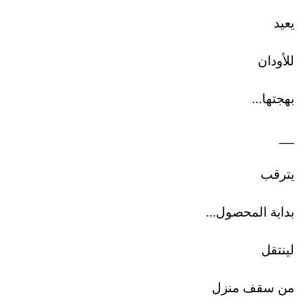
يعيد
للأودان
بهجتها...
__
يترقب
بداية المحصول...
لينتقل
من سقف منزل