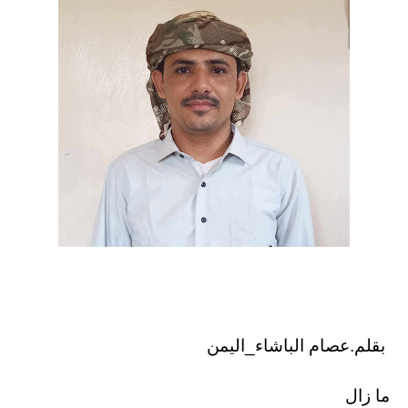
بقلم.عصام الباشاء_اليمن
ما زال