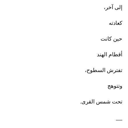
إلى آخر،
كعادته
حين كانت
أقطام الهند
تفترش السطوح،
وتتوهج
تحت شمس القرى.
__