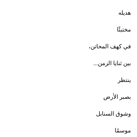
هديله
مختبئًا
في كهف المحاتن،
بين ثنايا الزمن...
ينتظر
بصبر الأرض
وشوق السنابل
موسمًا