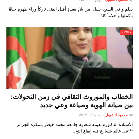
بقلم وافي الشيخ خليل من بلادٍ بعيدةٍ أقبل الفتى تاركاً وراء ظهرهِ حياةً
بأكملها وأحلاماً كادَ…
مقالات
الخطاب والموروث الثقافي في زمن التحولات:
بين صيانة الهوية وصياغة وعي جديد
by
محمود الشبول
-
يونيو 29, 2026
الأستاذة الدكتورة نعيمة سعدية جامعة محمد خيضر بسكرة الجزائر
***في عالم يتسارع فيه إيقاع التح…