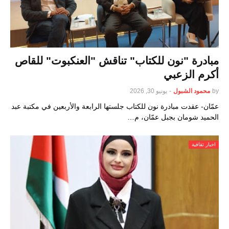
مبادرة "نون للكتاب" تناقش "العنكبوت" للقاص
أكرم الزعبي
by
محمود الشبول
-
يونيو 30, 2026
عمّان- عقدت مبادرة نون للكتاب جلستها الرابعة والأربعين في مكتبة عبد
الحميد شومان بجبل عمّان، م…
اخبار ثقافية