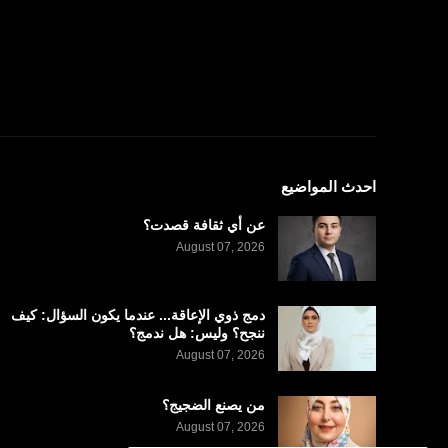
احدث المواضيع
عن أي ثقافة قصدت؟
August 07, 2026
دمج ذوي الإعاقة... عندما يكون السؤال: كيف
ننجح؟ وليس: هل ندمج؟
August 07, 2026
من يصنع الضجيج؟
August 07, 2026