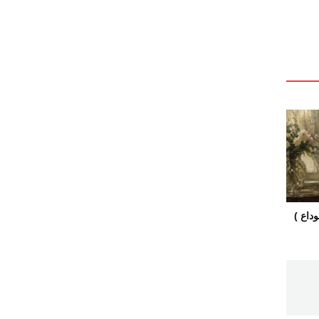
داع )