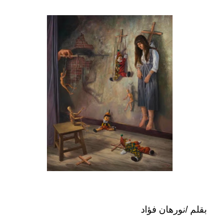
بقلم /نورهان فؤاد